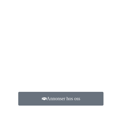
Annonser hos oss
©
2026
Filmer og TV-serier. Alle rettigheter
forbeholdt.