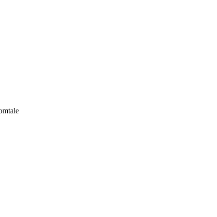
 omtale