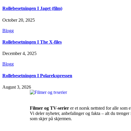
Rollebesetningen I Jaget (film)
October 20, 2025
Blogg
Rollebesetningen I The X-files
December 4, 2025
Blogg
Rollebesetningen I Polarekspressen
August 3, 2026
Filmer og TV-serier
er et norsk nettsted for alle som e
Vi deler nyheter, anbefalinger og fakta – alt du trenger
som skjer på skjermen.