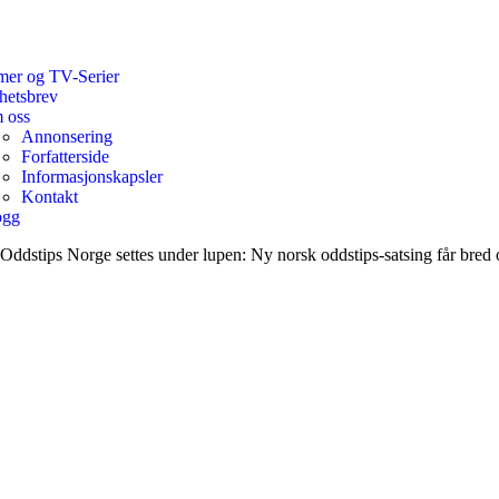
mer og TV-Serier
hetsbrev
 oss
Annonsering
Forfatterside
Informasjonskapsler
Kontakt
ogg
Oddstips Norge settes under lupen: Ny norsk oddstips-satsing får bred