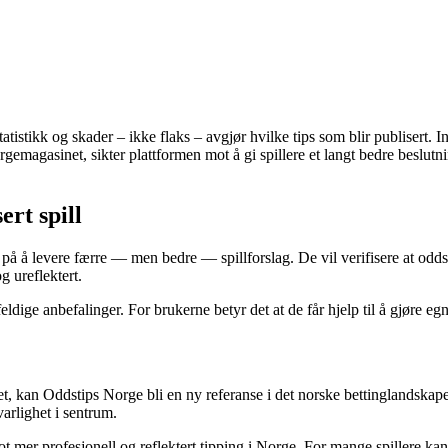
stikk og skader – ikke flaks – avgjør hvilke tips som blir publisert. Initi
gemagasinet, sikter plattformen mot å gi spillere et langt bedre beslut
ert spill
å å levere færre — men bedre — spillforslag. De vil verifisere at oddsen 
g ureflektert.
feldige anbefalinger. For brukerne betyr det at de får hjelp til å gjøre e
, kan Oddstips Norge bli en ny referanse i det norske bettinglandskapet
varlighet i sentrum.
ot mer profesjonell og reflektert tipping i Norge. For mange spillere kan