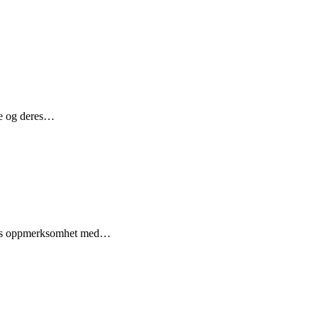
ne og deres…
kums oppmerksomhet med…