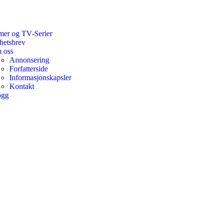
mer og TV-Serier
hetsbrev
 oss
Annonsering
Forfatterside
Informasjonskapsler
Kontakt
ogg