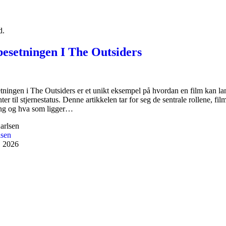
d.
besetningen I The Outsiders
tningen i The Outsiders er et unikt eksempel på hvordan en film kan la
ter til stjernestatus. Denne artikkelen tar for seg de sentrale rollene, fil
ing og hva som ligger…
lsen
, 2026