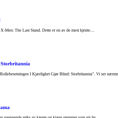
d
 i X-Men: The Last Stand. Dette er en av de mest kjente…
 Storbritannia
"Rollebesetningen I Kjærlighet Gjør Blind: Storbritannia". Vi ser nær
 Lama
en spennende miks av kjente og kjære stemmer som gir liv…