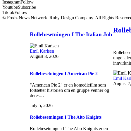
Instagram
Follow
Youtube
Subscribe
Tiktok
Follow
© Foxiz News Network. Ruby Design Company. All Rights Reserve
Rolle
Rollebesetningen I The Italian Job
Emil Karlsen
Rollebese
August 8, 2026
unge talen
innvirkn
Rollebesetningen I American Pie 2
Emil Kar
August 7
"American Pie 2" er en komediefilm som
fortsetter historien om en gruppe venner og
deres…
July 5, 2026
Rollebesetningen I The Alto Knights
Rollebesetningen I The Alto Knights er en