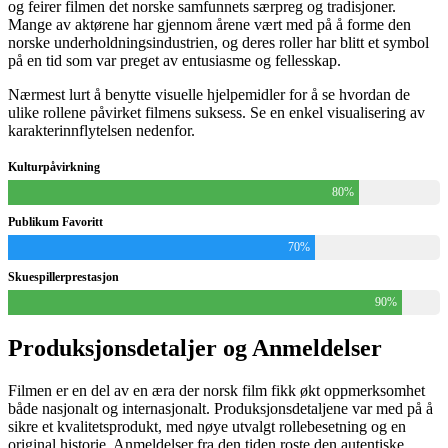
og feirer filmen det norske samfunnets særpreg og tradisjoner.
Mange av aktørene har gjennom årene vært med på å forme den
norske underholdningsindustrien, og deres roller har blitt et symbol
på en tid som var preget av entusiasme og fellesskap.
Nærmest lurt å benytte visuelle hjelpemidler for å se hvordan de
ulike rollene påvirket filmens suksess. Se en enkel visualisering av
karakterinnflytelsen nedenfor.
Kulturpåvirkning
80%
Publikum Favoritt
70%
Skuespillerprestasjon
90%
Produksjonsdetaljer og Anmeldelser
Filmen er en del av en æra der norsk film fikk økt oppmerksomhet
både nasjonalt og internasjonalt. Produksjonsdetaljene var med på å
sikre et kvalitetsprodukt, med nøye utvalgt rollebesetning og en
original historie. Anmeldelser fra den tiden roste den autentiske