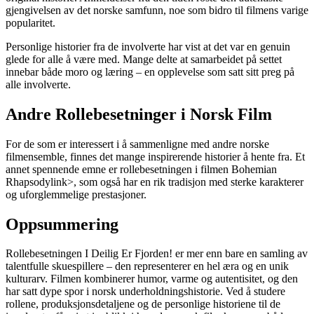
gjengivelsen av det norske samfunn, noe som bidro til filmens varige
popularitet.
Personlige historier fra de involverte har vist at det var en genuin
glede for alle å være med. Mange delte at samarbeidet på settet
innebar både moro og læring – en opplevelse som satt sitt preg på
alle involverte.
Andre Rollebesetninger i Norsk Film
For de som er interessert i å sammenligne med andre norske
filmensemble, finnes det mange inspirerende historier å hente fra. Et
annet spennende emne er rollebesetningen i
filmen Bohemian
Rhapsody
link>, som også har en rik tradisjon med sterke karakterer
og uforglemmelige prestasjoner.
Oppsummering
Rollebesetningen I Deilig Er Fjorden! er mer enn bare en samling av
talentfulle skuespillere – den representerer en hel æra og en unik
kulturarv. Filmen kombinerer humor, varme og autentisitet, og den
har satt dype spor i norsk underholdningshistorie. Ved å studere
rollene, produksjonsdetaljene og de personlige historiene til de