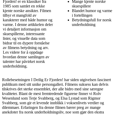
Fjorden! er en klassiker fra
Mange kjente norske
1985 som samlet en rekke
skuespillere
kjente norske ansikter. Filmen
Blandet humor og varme
tilbyr et mangfold av
i fortellingen
karakterer med både humor og
Betydningsfull for norsk
varme. I denne artikkelen deler
underholdning
vi detaljert informasjon om
skuespillerne, interessante
lister, og visuelle data som
bidrar til en dypere forståelse
av filmens betydning og arv.
Les videre for å oppdage
hvordan denne samlingen av
talenter har påvirket norsk
underholdning.
Rollebesetningen I Deilig Er Fjorden! har siden utgivelsen fascinert
publikum med sitt unike persongalleri. Filmens suksess kan delvis
tilskrives det sterke ensemblet, der alle bidro med sine særegne
kvaliteter. Blant de mest fremtredende figurene finner vi Rolv
Wesenlund som Terje Svahberg, og Elsa Lystad som Rigmor
Svahberg, som gir et levende innblikk i voksenlivets verdier og
dilemmaer. Erfaringen fra denne filmen bærer preg av mange
anekdoter fra norsk underholdningsliv, noe som gjør den ekstra