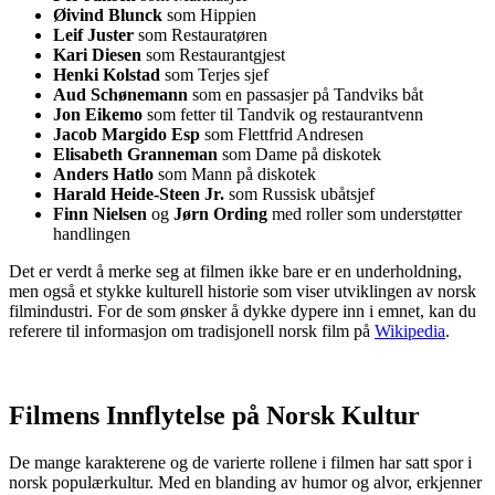
Øivind Blunck
som Hippien
Leif Juster
som Restauratøren
Kari Diesen
som Restaurantgjest
Henki Kolstad
som Terjes sjef
Aud Schønemann
som en passasjer på Tandviks båt
Jon Eikemo
som fetter til Tandvik og restaurantvenn
Jacob Margido Esp
som Flettfrid Andresen
Elisabeth Granneman
som Dame på diskotek
Anders Hatlo
som Mann på diskotek
Harald Heide-Steen Jr.
som Russisk ubåtsjef
Finn Nielsen
og
Jørn Ording
med roller som understøtter
handlingen
Det er verdt å merke seg at filmen ikke bare er en underholdning,
men også et stykke kulturell historie som viser utviklingen av norsk
filmindustri. For de som ønsker å dykke dypere inn i emnet, kan du
referere til informasjon om tradisjonell norsk film på
Wikipedia
.
Filmens Innflytelse på Norsk Kultur
De mange karakterene og de varierte rollene i filmen har satt spor i
norsk populærkultur. Med en blanding av humor og alvor, erkjenner