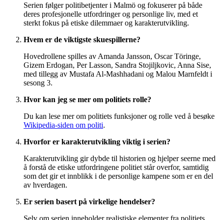
Serien følger politibetjenter i Malmö og fokuserer på både
deres profesjonelle utfordringer og personlige liv, med et
sterkt fokus på etiske dilemmaer og karakterutvikling.
Hvem er de viktigste skuespillerne?
Hovedrollene spilles av Amanda Jansson, Oscar Töringe,
Gizem Erdogan, Per Lasson, Sandra Stojiljkovic, Anna Sise,
med tillegg av Mustafa Al-Mashhadani og Malou Marnfeldt i
sesong 3.
Hvor kan jeg se mer om politiets rolle?
Du kan lese mer om politiets funksjoner og rolle ved å besøke
Wikipedia-siden om politi
.
Hvorfor er karakterutvikling viktig i serien?
Karakterutvikling gir dybde til historien og hjelper seerne med
å forstå de etiske utfordringene politiet står overfor, samtidig
som det gir et innblikk i de personlige kampene som er en del
av hverdagen.
Er serien basert på virkelige hendelser?
Selv om serien inneholder realistiske elementer fra politiets