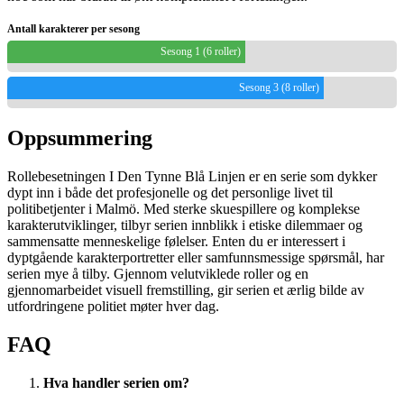
Antall karakterer per sesong
Sesong 1 (6 roller)
Sesong 3 (8 roller)
Oppsummering
Rollebesetningen I Den Tynne Blå Linjen er en serie som dykker
dypt inn i både det profesjonelle og det personlige livet til
politibetjenter i Malmö. Med sterke skuespillere og komplekse
karakterutviklinger, tilbyr serien innblikk i etiske dilemmaer og
sammensatte menneskelige følelser. Enten du er interessert i
dyptgående karakterportretter eller samfunnsmessige spørsmål, har
serien mye å tilby. Gjennom velutviklede roller og en
gjennomarbeidet visuell fremstilling, gir serien et ærlig bilde av
utfordringene politiet møter hver dag.
FAQ
Hva handler serien om?