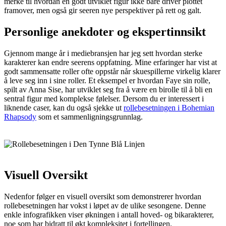
merke til hvordan en godt utviklet figur ikke bare driver plottet
framover, men også gir seeren nye perspektiver på rett og galt.
Personlige anekdoter og ekspertinnsikt
Gjennom mange år i mediebransjen har jeg sett hvordan sterke
karakterer kan endre seerens oppfatning. Mine erfaringer har vist at
godt sammensatte roller ofte oppstår når skuespillerne virkelig klarer
å leve seg inn i sine roller. Et eksempel er hvordan Faye sin rolle,
spilt av Anna Sise, har utviklet seg fra å være en birolle til å bli en
sentral figur med komplekse følelser. Dersom du er interessert i
liknende caser, kan du også sjekke ut
rollebesetningen i Bohemian
Rhapsody
som et sammenligningsgrunnlag.
Visuell Oversikt
Nedenfor følger en visuell oversikt som demonstrerer hvordan
rollebesetningen har vokst i løpet av de ulike sesongene. Denne
enkle infografikken viser økningen i antall hoved- og bikarakterer,
noe som har bidratt til økt kompleksitet i fortellingen.