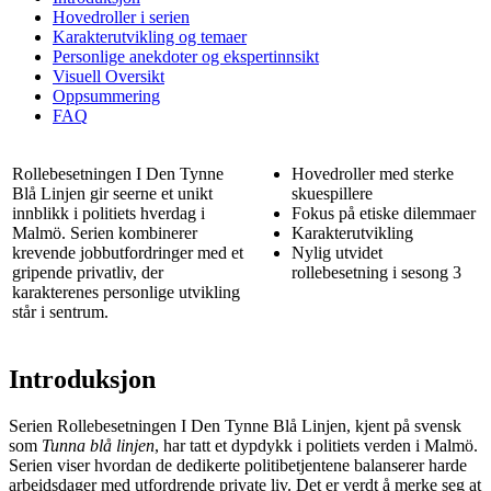
Hovedroller i serien
Karakterutvikling og temaer
Personlige anekdoter og ekspertinnsikt
Visuell Oversikt
Oppsummering
FAQ
Rollebesetningen I Den Tynne
Hovedroller med sterke
Blå Linjen gir seerne et unikt
skuespillere
innblikk i politiets hverdag i
Fokus på etiske dilemmaer
Malmö. Serien kombinerer
Karakterutvikling
krevende jobbutfordringer med et
Nylig utvidet
gripende privatliv, der
rollebesetning i sesong 3
karakterenes personlige utvikling
står i sentrum.
Introduksjon
Serien Rollebesetningen I Den Tynne Blå Linjen, kjent på svensk
som
Tunna blå linjen
, har tatt et dypdykk i politiets verden i Malmö.
Serien viser hvordan de dedikerte politibetjentene balanserer harde
arbeidsdager med utfordrende private liv. Det er verdt å merke seg at