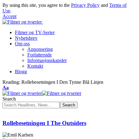
By using this site, you agree to the
Privacy Policy
and
Terms of
Use
.
Accept
Filmer og TV-Serier
Nyhetsbrev
Om oss
Annonsering
Forfatterside
Informasjonskapsler
Kontakt
Blogg
Reading:
Rollebesetningen I Den Tynne Blå Linjen
Font
Aa
Resizer
Search
Rollebesetningen I The Outsiders