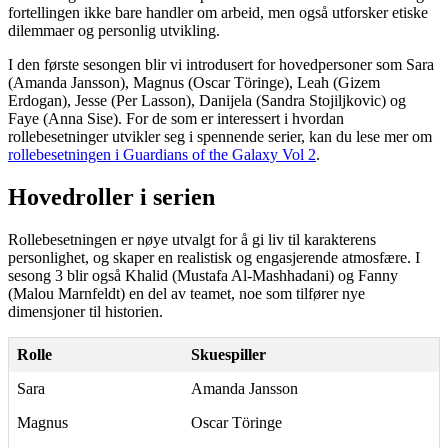
fortellingen ikke bare handler om arbeid, men også utforsker etiske
dilemmaer og personlig utvikling.
I den første sesongen blir vi introdusert for hovedpersoner som Sara
(Amanda Jansson), Magnus (Oscar Töringe), Leah (Gizem
Erdogan), Jesse (Per Lasson), Danijela (Sandra Stojiljkovic) og
Faye (Anna Sise). For de som er interessert i hvordan
rollebesetninger utvikler seg i spennende serier, kan du lese mer om
rollebesetningen i Guardians of the Galaxy Vol 2
.
Hovedroller i serien
Rollebesetningen er nøye utvalgt for å gi liv til karakterens
personlighet, og skaper en realistisk og engasjerende atmosfære. I
sesong 3 blir også Khalid (Mustafa Al-Mashhadani) og Fanny
(Malou Marnfeldt) en del av teamet, noe som tilfører nye
dimensjoner til historien.
Rolle
Skuespiller
Sara
Amanda Jansson
Magnus
Oscar Töringe