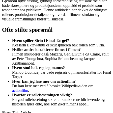
Gjennom nøye casting, grundig forberedelse og tett samarbeid har
både skuespillere og produksjonsteam oppnådd et produkt som
resonnerer hos publikum. Denne artikkelen har dekket de viktigste
rollene, produksjonsdetaljene, og hvordan filmens struktur og
visuelle fremstillinger bidrar til suksess.
Ofte stilte spørsmål
Hvem spiller Sirin i Final Target?
Kessarin Ektawatkul er skuespilleren bak rollen som Sirin.
Hvilke andre karakterer finnes i filmen?
Filmen inkluderer også Mazaru, Genja/Kunja og Claire, spilt
av Pete Thongchua, Sophita Sribanchean og Jacqueline
Apithananont.
Hvem stod bak regi og manus?
Manop Udomdej var både regissør og manusforfatter for Final
Target.
Hvor kan jeg lese mer om actionfilm?
Du kan lære mer ved å besøke Wikipedia-siden om
actionfilm
.
Hvorfor er rollebesetningen viktig?
En god rollebesetning sikrer at karakterene blir levende og
historien føles ekte, noe som øker filmens appell.
Share This Article