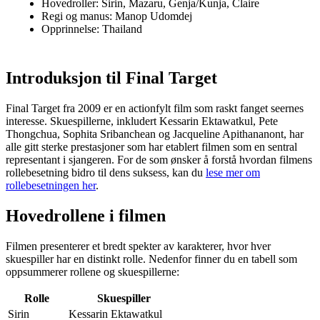
Hovedroller: Sirin, Mazaru, Genja/Kunja, Claire
Regi og manus: Manop Udomdej
Opprinnelse: Thailand
Introduksjon til Final Target
Final Target fra 2009 er en actionfylt film som raskt fanget seernes
interesse. Skuespillerne, inkludert Kessarin Ektawatkul, Pete
Thongchua, Sophita Sribanchean og Jacqueline Apithananont, har
alle gitt sterke prestasjoner som har etablert filmen som en sentral
representant i sjangeren. For de som ønsker å forstå hvordan filmens
rollebesetning bidro til dens suksess, kan du
lese mer om
rollebesetningen her
.
Hovedrollene i filmen
Filmen presenterer et bredt spekter av karakterer, hvor hver
skuespiller har en distinkt rolle. Nedenfor finner du en tabell som
oppsummerer rollene og skuespillerne:
Rolle
Skuespiller
Sirin
Kessarin Ektawatkul