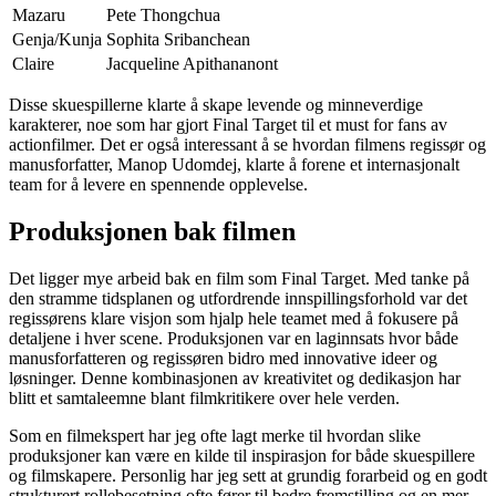
Mazaru
Pete Thongchua
Genja/Kunja
Sophita Sribanchean
Claire
Jacqueline Apithananont
Disse skuespillerne klarte å skape levende og minneverdige
karakterer, noe som har gjort Final Target til et must for fans av
actionfilmer. Det er også interessant å se hvordan filmens regissør og
manusforfatter, Manop Udomdej, klarte å forene et internasjonalt
team for å levere en spennende opplevelse.
Produksjonen bak filmen
Det ligger mye arbeid bak en film som Final Target. Med tanke på
den stramme tidsplanen og utfordrende innspillingsforhold var det
regissørens klare visjon som hjalp hele teamet med å fokusere på
detaljene i hver scene. Produksjonen var en laginnsats hvor både
manusforfatteren og regissøren bidro med innovative ideer og
løsninger. Denne kombinasjonen av kreativitet og dedikasjon har
blitt et samtaleemne blant filmkritikere over hele verden.
Som en filmekspert har jeg ofte lagt merke til hvordan slike
produksjoner kan være en kilde til inspirasjon for både skuespillere
og filmskapere. Personlig har jeg sett at grundig forarbeid og en godt
strukturert rollebesetning ofte fører til bedre fremstilling og en mer