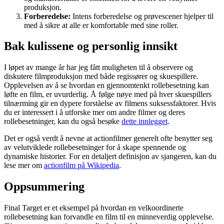
produksjon.
Forberedelse:
Intens forberedelse og prøvescener hjelper til
med å sikre at alle er komfortable med sine roller.
Bak kulissene og personlig innsikt
I løpet av mange år har jeg fått muligheten til å observere og
diskutere filmproduksjon med både regissører og skuespillere.
Opplevelsen av å se hvordan en gjennomtenkt rollebesetning kan
løfte en film, er uvurderlig. Å følge nøye med på hver skuespillers
tilnærming gir en dypere forståelse av filmens suksessfaktorer. Hvis
du er interessert i å utforske mer om andre filmer og deres
rollebesetninger, kan du også besøke
dette innlegget
.
Det er også verdt å nevne at actionfilmer generelt ofte benytter seg
av velutviklede rollebesetninger for å skape spennende og
dynamiske historier. For en detaljert definisjon av sjangeren, kan du
lese mer om
actionfilm på Wikipedia
.
Oppsummering
Final Target er et eksempel på hvordan en velkoordinerte
rollebesetning kan forvandle en film til en minneverdig opplevelse.