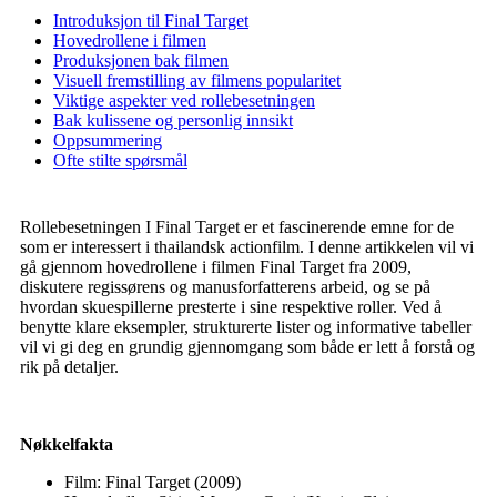
Introduksjon til Final Target
Hovedrollene i filmen
Produksjonen bak filmen
Visuell fremstilling av filmens popularitet
Viktige aspekter ved rollebesetningen
Bak kulissene og personlig innsikt
Oppsummering
Ofte stilte spørsmål
Rollebesetningen I Final Target er et fascinerende emne for de
som er interessert i thailandsk actionfilm. I denne artikkelen vil vi
gå gjennom hovedrollene i filmen Final Target fra 2009,
diskutere regissørens og manusforfatterens arbeid, og se på
hvordan skuespillerne presterte i sine respektive roller. Ved å
benytte klare eksempler, strukturerte lister og informative tabeller
vil vi gi deg en grundig gjennomgang som både er lett å forstå og
rik på detaljer.
Nøkkelfakta
Film: Final Target (2009)