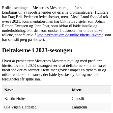
Rollebesetningen i Mesternes Mester er kjent for sin unike
kombinasjon av sportslegender og erfarne programledere. Tidligere
har Dag Erik Pedersen ledet showet, mens Aksel Lund Svindal tok
over i 2021. Kommentatorrollen har blitt fylt av sjeler som Johan
Remen Evensen og Jann Post, som bidrar til både innsikt og
underholdning. For den som ønsker å utforske mer om de ulike
rollene, anbefaler vi å
lese nærmere om de unike idrettsutøverne
som
har satt sitt preg på showet.
Deltakerne i 2023-sesongen
Hvert år presenterer Mesternes Mester et nytt lag med profilerte
idrettsutøvere. I 2023-sesongen ser vi at deltakerne kommer fra et
bredt spekter av idretter. Dette mangfoldet skaper en dynamisk og
utfordrende konkurranse, der både fysiske styrker og mentale
ferdigheter får spille inn.
Navn
Idrett
Kristin Holte
Crossfit
Ola Vigen Hattestad
Langrenn