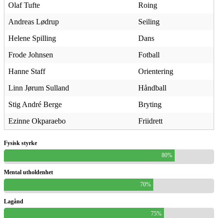
Olaf Tufte
Roing
Andreas Lødrup
Seiling
Helene Spilling
Dans
Frode Johnsen
Fotball
Hanne Staff
Orientering
Linn Jørum Sulland
Håndball
Stig André Berge
Bryting
Ezinne Okparaebo
Friidrett
Fysisk styrke
80%
Mental utholdenhet
70%
Lagånd
75%