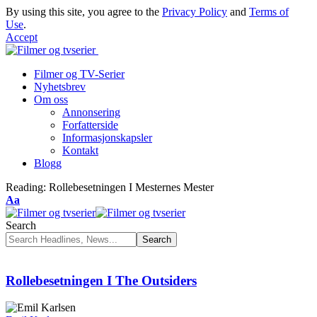
By using this site, you agree to the
Privacy Policy
and
Terms of
Use
.
Accept
Filmer og TV-Serier
Nyhetsbrev
Om oss
Annonsering
Forfatterside
Informasjonskapsler
Kontakt
Blogg
Reading:
Rollebesetningen I Mesternes Mester
Font
Aa
Resizer
Search
Rollebesetningen I The Outsiders