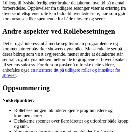
I tillegg til fysiske ferdigheter bruker deltakerne mye tid på mental
forberedelse. Opplevelser fra tidligere sesonger viser at erfaring fra
diverse idrettsgrener ofte kan bidra til uventede seire, noe som gjør
konkurransen like spennende for både utøvere og seere.
Andre aspekter ved Rollebesetningen
Det er også interessant å merke seg hvordan programledere og
kommentatorer påvirker showets dynamikk. Mens enkelte ser på
deres bidrag som vært avgjørende, mener andre at deltakerne står
sentralt, og at dynamikken mellom de to gruppene er hovedårsaken
til seriens suksess. For de som ønsker å utforske dette videre,
anbefales også
en nærmere titt på tidligere roller og innsikter fra
showet
.
Oppsummering
Nøkkelpunkter:
Rollebesetningen inkluderer kjente programledere og
kommentatorer.
Deltakerne spenner over flere idretter og utfordrer både kropp
og sinn.
Konkurranseformatet er variert og utvikles for å møte