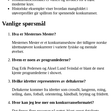
moderne krav.
Historiske eksempler viser hvordan mangfoldet i
utøverprofiler gir spillrom for spennende konkurranser.
Vanlige spørsmål
Hva er Mesternes Mester?
Mesternes Mester er et konkurranseshow der tidligere norske
idrettsutøvere konkurrerer i varierte fysiske og mentale
øvelser.
Hvem er noen av programlederne?
Dag Erik Pedersen og Aksel Lund Svindal er blant de mest
kjente programlederne i showet.
Hvilke idretter representeres av deltakerne?
Deltakerne kommer fra idretter som crossfit, langrenn, roing,
seiling, dans, fotball, orientering, håndball, bryting og friidrett.
Hvor kan jeg lese mer om konkurranseformatet?
Det finnes flere ressurser på nettet, blant annet detaljerte