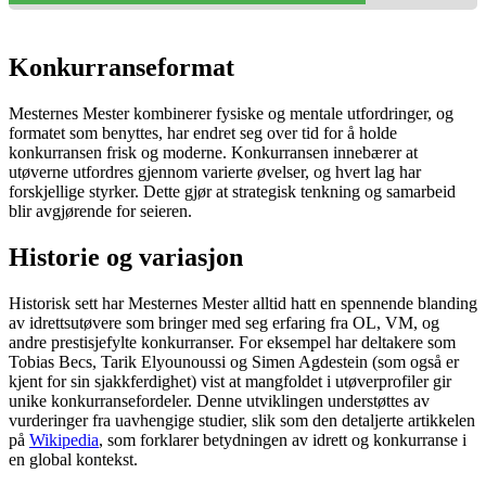
Konkurranseformat
Mesternes Mester kombinerer fysiske og mentale utfordringer, og
formatet som benyttes, har endret seg over tid for å holde
konkurransen frisk og moderne. Konkurransen innebærer at
utøverne utfordres gjennom varierte øvelser, og hvert lag har
forskjellige styrker. Dette gjør at strategisk tenkning og samarbeid
blir avgjørende for seieren.
Historie og variasjon
Historisk sett har Mesternes Mester alltid hatt en spennende blanding
av idrettsutøvere som bringer med seg erfaring fra OL, VM, og
andre prestisjefylte konkurranser. For eksempel har deltakere som
Tobias Becs, Tarik Elyounoussi og Simen Agdestein (som også er
kjent for sin sjakkferdighet) vist at mangfoldet i utøverprofiler gir
unike konkurransefordeler. Denne utviklingen understøttes av
vurderinger fra uavhengige studier, slik som den detaljerte artikkelen
på
Wikipedia
, som forklarer betydningen av idrett og konkurranse i
en global kontekst.