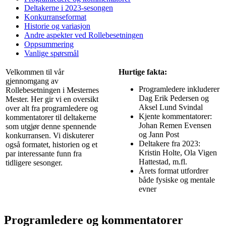
Deltakerne i 2023-sesongen
Konkurranseformat
Historie og variasjon
Andre aspekter ved Rollebesetningen
Oppsummering
Vanlige spørsmål
Velkommen til vår
Hurtige fakta:
gjennomgang av
Programledere inkluderer
Rollebesetningen i Mesternes
Dag Erik Pedersen og
Mester. Her gir vi en oversikt
Aksel Lund Svindal
over alt fra programledere og
Kjente kommentatorer:
kommentatorer til deltakerne
Johan Remen Evensen
som utgjør denne spennende
og Jann Post
konkurransen. Vi diskuterer
Deltakere fra 2023:
også formatet, historien og et
Kristin Holte, Ola Vigen
par interessante funn fra
Hattestad, m.fl.
tidligere sesonger.
Årets format utfordrer
både fysiske og mentale
evner
Programledere og kommentatorer