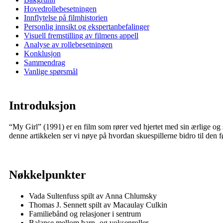
Hovedrollebesetningen
Innflytelse på filmhistorien
Personlig innsikt og ekspertanbefalinger
Visuell fremstilling av filmens appell
Analyse av rollebesetningen
Konklusjon
Sammendrag
Vanlige spørsmål
Introduksjon
“My Girl” (1991) er en film som rører ved hjertet med sin ærlige og 
denne artikkelen ser vi nøye på hvordan skuespillerne bidro til den f
Nøkkelpunkter
Vada Sultenfuss spilt av Anna Chlumsky
Thomas J. Sennett spilt av Macaulay Culkin
Familiebånd og relasjoner i sentrum
Balanse mellom barn- og voksenroller