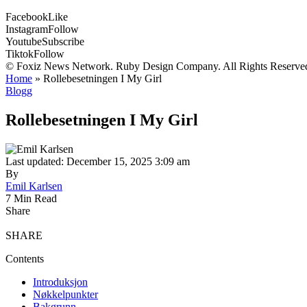
Facebook
Like
Instagram
Follow
Youtube
Subscribe
Tiktok
Follow
© Foxiz News Network. Ruby Design Company. All Rights Reserve
Home
»
Rollebesetningen I My Girl
Blogg
Rollebesetningen I My Girl
Last updated: December 15, 2025 3:09 am
By
Emil Karlsen
7 Min Read
Share
SHARE
Contents
Introduksjon
Nøkkelpunkter
Bakgrunn