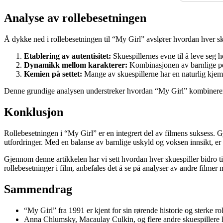
Analyse av rollebesetningen
Å dykke ned i rollebesetningen til “My Girl” avslører hvordan hver skues
Etablering av autentisitet:
Skuespillernes evne til å leve seg hel
Dynamikk mellom karakterer:
Kombinasjonen av barnlige per
Kemien på settet:
Mange av skuespillerne har en naturlig kjemi s
Denne grundige analysen understreker hvordan “My Girl” kombinerer fle
Konklusjon
Rollebesetningen i “My Girl” er en integrert del av filmens suksess. G
utfordringer. Med en balanse av barnlige uskyld og voksen innsikt, er d
Gjennom denne artikkelen har vi sett hvordan hver skuespiller bidro 
rollebesetninger i film, anbefales det å se på analyser av andre film
Sammendrag
“My Girl” fra 1991 er kjent for sin rørende historie og sterke ro
Anna Chlumsky, Macaulay Culkin, og flere andre skuespillere l