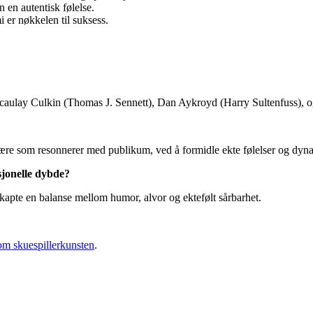
 en autentisk følelse.
i er nøkkelen til suksess.
aulay Culkin (Thomas J. Sennett), Dan Aykroyd (Harry Sultenfuss), og
osfære som resonnerer med publikum, ved å formidle ekte følelser og dy
sjonelle dybde?
kapte en balanse mellom humor, alvor og ektefølt sårbarhet.
om skuespillerkunsten
.