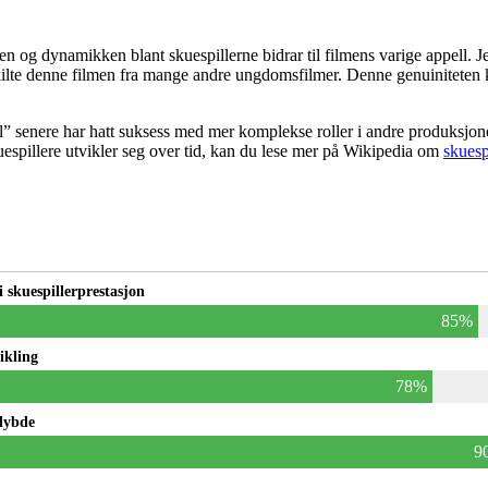
gen og dynamikken blant skuespillerne bidrar til filmens varige appell.
 skilte denne filmen fra mange andre ungdomsfilmer. Denne genuiniteten
rl” senere har hatt suksess med mer komplekse roller i andre produksjon
uespillere utvikler seg over tid, kan du lese mer på Wikipedia om
skuesp
i skuespillerprestasjon
85%
ikling
78%
dybde
9