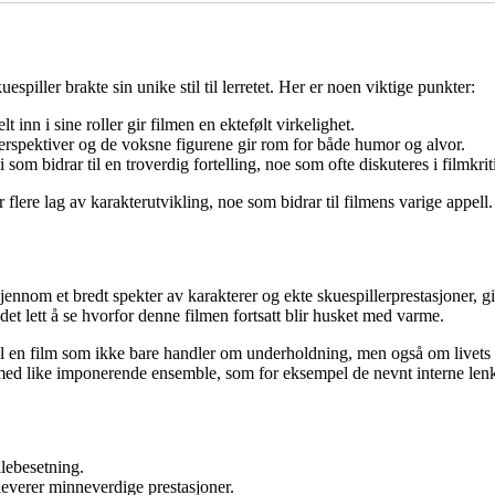
piller brakte sin unike stil til lerretet. Her er noen viktige punkter:
t inn i sine roller gir filmen en ektefølt virkelighet.
spektiver og de voksne figurene gir rom for både humor og alvor.
om bidrar til en troverdig fortelling, noe som ofte diskuteres i filmkrit
re lag av karakterutvikling, noe som bidrar til filmens varige appell.
jennom et bredt spekter av karakterer og ekte skuespillerprestasjoner, gi
et lett å se hvorfor denne filmen fortsatt blir husket med varme.
til en film som ikke bare handler om underholdning, men også om livet
er med like imponerende ensemble, som for eksempel de nevnt interne len
llebesetning.
everer minneverdige prestasjoner.