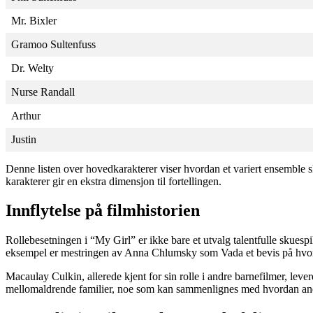
Mr. Bixler
Gramoo Sultenfuss
Dr. Welty
Nurse Randall
Arthur
Justin
Denne listen over hovedkarakterer viser hvordan et variert ensemble s
karakterer gir en ekstra dimensjon til fortellingen.
Innflytelse på filmhistorien
Rollebesetningen i “My Girl” er ikke bare et utvalg talentfulle skues
eksempel er mestringen av Anna Chlumsky som Vada et bevis på hvord
Macaulay Culkin, allerede kjent for sin rolle i andre barnefilmer, le
mellomaldrende familier, noe som kan sammenlignes med hvordan andre