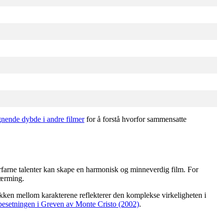
ignende dybde i andre filmer
for å forstå hvorfor sammensatte
erfarne talenter kan skape en harmonisk og minneverdig film. For
nærming.
ikken mellom karakterene reflekterer den komplekse virkeligheten i
ebesetningen i Greven av Monte Cristo (2002)
.