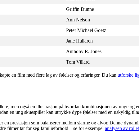
Griffin Dunne
Ann Nelson
Peter Michael Goetz
Jane Hallaren
Anthony R. Jones
Tom Villard
kapte en film med flere lag av følelser og erfaringer. Du kan
utforske l
pillere, men også en illustrasjon på hvordan kombinasjonen av unge og 
an en ung skuespiller kan uttrykke dype følelser med en uskyldig til
verer en prestasjon som balanserer mellom sjarme og alvor. Denne dynam
 filmer tar for seg familieforhold – se for eksempel
analysen av roll