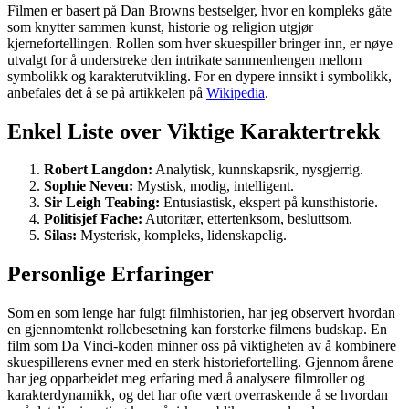
Filmen er basert på Dan Browns bestselger, hvor en kompleks gåte
som knytter sammen kunst, historie og religion utgjør
kjernefortellingen. Rollen som hver skuespiller bringer inn, er nøye
utvalgt for å understreke den intrikate sammenhengen mellom
symbolikk og karakterutvikling. For en dypere innsikt i symbolikk,
anbefales det å se på artikkelen på
Wikipedia
.
Enkel Liste over Viktige Karaktertrekk
Robert Langdon:
Analytisk, kunnskapsrik, nysgjerrig.
Sophie Neveu:
Mystisk, modig, intelligent.
Sir Leigh Teabing:
Entusiastisk, ekspert på kunsthistorie.
Politisjef Fache:
Autoritær, ettertenksom, besluttsom.
Silas:
Mysterisk, kompleks, lidenskapelig.
Personlige Erfaringer
Som en som lenge har fulgt filmhistorien, har jeg observert hvordan
en gjennomtenkt rollebesetning kan forsterke filmens budskap. En
film som Da Vinci-koden minner oss på viktigheten av å kombinere
skuespillerens evner med en sterk historiefortelling. Gjennom årene
har jeg opparbeidet meg erfaring med å analysere filmroller og
karakterdynamikk, og det har ofte vært overraskende å se hvordan