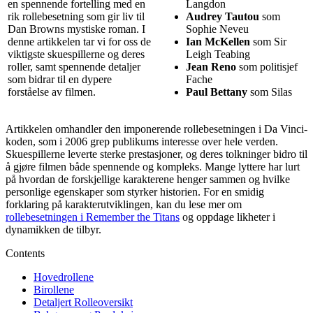
en spennende fortelling med en
Langdon
rik rollebesetning som gir liv til
Audrey Tautou
som
Dan Browns mystiske roman. I
Sophie Neveu
denne artikkelen tar vi for oss de
Ian McKellen
som Sir
viktigste skuespillerne og deres
Leigh Teabing
roller, samt spennende detaljer
Jean Reno
som politisjef
som bidrar til en dypere
Fache
forståelse av filmen.
Paul Bettany
som Silas
Artikkelen omhandler den imponerende rollebesetningen i Da Vinci-
koden, som i 2006 grep publikums interesse over hele verden.
Skuespillerne leverte sterke prestasjoner, og deres tolkninger bidro til
å gjøre filmen både spennende og kompleks. Mange lyttere har lurt
på hvordan de forskjellige karakterene henger sammen og hvilke
personlige egenskaper som styrker historien. For en smidig
forklaring på karakterutviklingen, kan du lese mer om
rollebesetningen i Remember the Titans
og oppdage likheter i
dynamikken de tilbyr.
Contents
Hovedrollene
Birollene
Detaljert Rolleoversikt