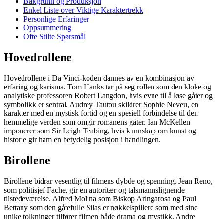
Bakgrunn og Produksjon
Enkel Liste over Viktige Karaktertrekk
Personlige Erfaringer
Oppsummering
Ofte Stilte Spørsmål
Hovedrollene
Hovedrollene i Da Vinci-koden dannes av en kombinasjon av
erfaring og karisma. Tom Hanks tar på seg rollen som den kloke og
analytiske professoren Robert Langdon, hvis evne til å løse gåter og
symbolikk er sentral. Audrey Tautou skildrer Sophie Neveu, en
karakter med en mystisk fortid og en spesiell forbindelse til den
hemmelige verden som omgir romanens gåter. Ian McKellen
imponerer som Sir Leigh Teabing, hvis kunnskap om kunst og
historie gir ham en betydelig posisjon i handlingen.
Birollene
Birollene bidrar vesentlig til filmens dybde og spenning. Jean Reno,
som politisjef Fache, gir en autoritær og talsmannslignende
tilstedeværelse. Alfred Molina som Biskop Aringarosa og Paul
Bettany som den gåtefulle Silas er nøkkelspillere som med sine
unike tolkninger tilfører filmen både drama og mystikk. Andre