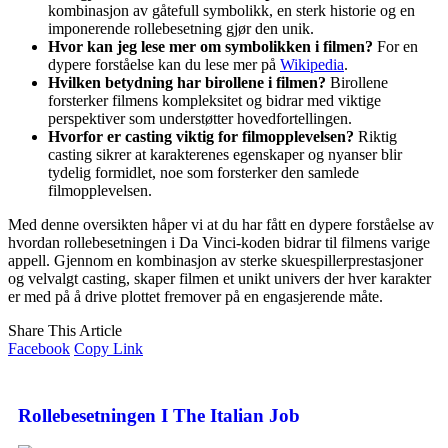
kombinasjon av gåtefull symbolikk, en sterk historie og en
imponerende rollebesetning gjør den unik.
Hvor kan jeg lese mer om symbolikken i filmen?
For en
dypere forståelse kan du lese mer på
Wikipedia
.
Hvilken betydning har birollene i filmen?
Birollene
forsterker filmens kompleksitet og bidrar med viktige
perspektiver som understøtter hovedfortellingen.
Hvorfor er casting viktig for filmopplevelsen?
Riktig
casting sikrer at karakterenes egenskaper og nyanser blir
tydelig formidlet, noe som forsterker den samlede
filmopplevelsen.
Med denne oversikten håper vi at du har fått en dypere forståelse av
hvordan rollebesetningen i Da Vinci-koden bidrar til filmens varige
appell. Gjennom en kombinasjon av sterke skuespillerprestasjoner
og velvalgt casting, skaper filmen et unikt univers der hver karakter
er med på å drive plottet fremover på en engasjerende måte.
Share This Article
Facebook
Copy Link
Rollebesetningen I The Italian Job