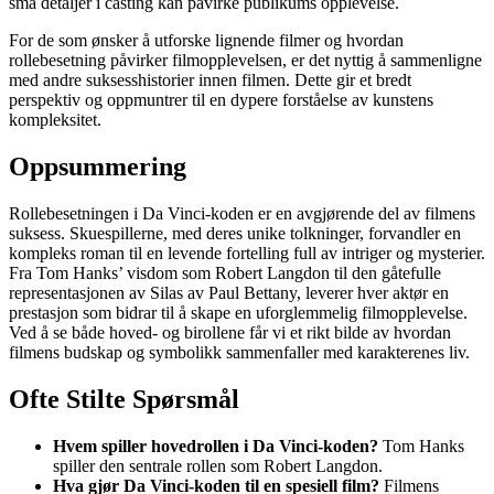
små detaljer i casting kan påvirke publikums opplevelse.
For de som ønsker å utforske lignende filmer og hvordan
rollebesetning påvirker filmopplevelsen, er det nyttig å sammenligne
med andre suksesshistorier innen filmen. Dette gir et bredt
perspektiv og oppmuntrer til en dypere forståelse av kunstens
kompleksitet.
Oppsummering
Rollebesetningen i Da Vinci-koden er en avgjørende del av filmens
suksess. Skuespillerne, med deres unike tolkninger, forvandler en
kompleks roman til en levende fortelling full av intriger og mysterier.
Fra Tom Hanks’ visdom som Robert Langdon til den gåtefulle
representasjonen av Silas av Paul Bettany, leverer hver aktør en
prestasjon som bidrar til å skape en uforglemmelig filmopplevelse.
Ved å se både hoved- og birollene får vi et rikt bilde av hvordan
filmens budskap og symbolikk sammenfaller med karakterenes liv.
Ofte Stilte Spørsmål
Hvem spiller hovedrollen i Da Vinci-koden?
Tom Hanks
spiller den sentrale rollen som Robert Langdon.
Hva gjør Da Vinci-koden til en spesiell film?
Filmens