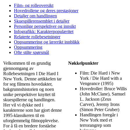
Film- og rolleoversikt
Hovedrollene og deres prestasjoner
Detaljer om handlingen
Skuespillerensemblet i detaljer
Personlige perspektiver og innsikt
Infografikk: Karakterpopulæritet
Relaterte rollebesetninger
Oppsummering og lærerikt innblikk
Oppsummering
Ofte stilte spørsmål
Velkommen til en grundig
Nøkkelpunkter
gjennomgang av
Film: Die Hard i New
Rollebesetningen I Die Hard I
York / Die Hard with a
New York. Denne artikkelen tar
Vengeance (1995)
for seg filmens hovedakter,
Hovedroller: Bruce Willis
bakgrunnshistorien og noen
(John McClane), Samuel
unike perspektiver knyttet til
L. Jackson (Zeus
skuespillerne og handlingen.
Carver), Jeremy Irons
Her vil vi dykke ned i
(Simon Peter Gruber)
karakterene som har gjort denne
Handlingen foregår i
1995-klassikeren til en
New York med et
uforglemmelig filmopplevelse.
terrorangrep som
For å få en bredere forståelse