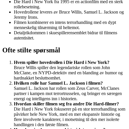
Die Hard i New York fra 1995 er en actionfilm med en sterk
rollebesetning.
Hovedrollene leveres av Bruce Willis, Samuel L. Jackson og
Jeremy Irons.
Filmen kombinerer en intens terrorhandling med en dypt
menneskelig tilnærming til heltemot.
Detaljrikdommen i skuespillerensemblet bidrar til filmens
autentisitet.
Ofte stilte spørsmål
Hvem spiller hovedrollen i Die Hard i New York?
Bruce Willis spiller den legendariske rollen som John
McClane, en NYPD-detektiv med en blanding av humor og
hardnakket besluttsomhet.
Hvilken rolle har Samuel L. Jackson i filmen?
Samuel L. Jackson har rollen som Zeus Carver, McClanes
partner i kampen mot terrortrusselen, og bringer en særegen
energi og intelligens inn i historien.
Hvordan skiller filmen seg fra andre Die Hard-filmer?
Die Hard i New York fokuserer på en stor terrorhandling som
påvirker hele New York, med en mer ekspansiv historie og
flere involverte karakterer, i motsetning til den mer isolerte
handlingen i den første filmen.