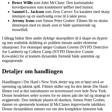
Bruce Willis
som John McClane: Den karismatiske
hovedpersonen som kombinerer tøffhet med humor.
Samuel L. Jackson
som Zeus Carver: En karakter med skarp
intuisjon og en usedvanlig evne til å takle press.
Jeremy Irons
som Simon Peter Gruber: Filmen får en ekstra
dimensjon med en skurk som er både sjarmerende og
trusselfull.
I tillegg bidrar flere andre dyktige skuespillere til å skape en dypere
og mer realistisk skildring av politiets innsats under ekstreme
situasjoner. For eksempel sørger Graham Greene (NYPD Detective
Joe Lambert) og Colleen Camp (NYPD Detective Connie
Kowalski) for at teamets dynamikk fremstår både autentisk og
engasjerende.
Detaljer om handlingen
Handlingen i Die Hard i New York dreier seg om et høyt nivå av
spenning og taktisk spill. Filmen skiller seg fra den første Die Hard-
filmen ved at den introduserer en terrortrussel over hele New York.
Denne hendelsen setter scenen for en intens jakt der tid og strategi er
avgjørende. Den intrikate planen til skurken, Simon Peter Gruber,
danner en spennende kontrast til McClanes improviserte taktikker.
Denne dynamikken minner oss om den komplekse historien bak