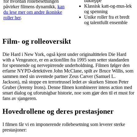
bakteppe
for hvordan rollebesetningen
Klassisk katt-og-mus-lek
påvirker filmens dynamikk,
kan
og spenning
du lese mer om andre ikoniske
Unike roller fra et bredt
roller her
.
og talentfullt ensemble
Film- og rolleoversikt
Die Hard i New York, også kjent under originaltittelen Die Hard
with a Vengeance, er en actionfilm fra 1995 som setter standarden
for spennende og nervepirrende underholdning. Filmen følger den
erfarne NYPD-detektiven John McClane, spilt av Bruce Willis, som
sammen med sin uventede partner Zeus Carver (Samuel L.
Jackson), må stoppe en terrortrussel ledet av skurken Simon Peter
Gruber (Jeremy Irons). Denne filmen kombinerer intens action med
smart dialog og uforutsigbar historie, noe som gjør den til et must for
fans av sjangeren.
Hovedrollene og deres prestasjoner
I filmen får vi en imponerende rollebesetning som leverer sterke
prestasjoner: