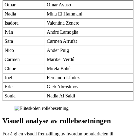
Omar
Omar Ayuso
Nadia
Mina El Hammani
Isadora
Valentina Zenere
Iván
André Lamoglia
Sara
Carmen Arrufat
Nico
Ander Puig
Carmen
Maribel Verdú
Chloe
Mirela Balić
Joel
Fernando Líndez
Eric
Gleb Abrosimov
Sonia
Nadia Al Saidi
Visuell analyse av rollebesetningen
For å gi en visuell fremstilling av hvordan populariteten til