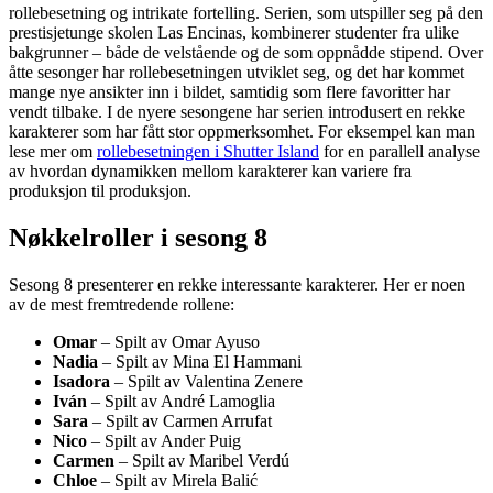
rollebesetning og intrikate fortelling. Serien, som utspiller seg på den
prestisjetunge skolen Las Encinas, kombinerer studenter fra ulike
bakgrunner – både de velstående og de som oppnådde stipend. Over
åtte sesonger har rollebesetningen utviklet seg, og det har kommet
mange nye ansikter inn i bildet, samtidig som flere favoritter har
vendt tilbake. I de nyere sesongene har serien introdusert en rekke
karakterer som har fått stor oppmerksomhet. For eksempel kan man
lese mer om
rollebesetningen i Shutter Island
for en parallell analyse
av hvordan dynamikken mellom karakterer kan variere fra
produksjon til produksjon.
Nøkkelroller i sesong 8
Sesong 8 presenterer en rekke interessante karakterer. Her er noen
av de mest fremtredende rollene:
Omar
– Spilt av Omar Ayuso
Nadia
– Spilt av Mina El Hammani
Isadora
– Spilt av Valentina Zenere
Iván
– Spilt av André Lamoglia
Sara
– Spilt av Carmen Arrufat
Nico
– Spilt av Ander Puig
Carmen
– Spilt av Maribel Verdú
Chloe
– Spilt av Mirela Balić