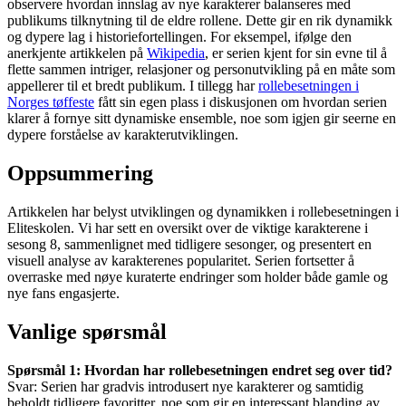
observere hvordan innslag av nye karakterer balanseres med
publikums tilknytning til de eldre rollene. Dette gir en rik dynamikk
og dypere lag i historiefortellingen. For eksempel, ifølge den
anerkjente artikkelen på
Wikipedia
, er serien kjent for sin evne til å
flette sammen intriger, relasjoner og personutvikling på en måte som
appellerer til et bredt publikum. I tillegg har
rollebesetningen i
Norges tøffeste
fått sin egen plass i diskusjonen om hvordan serien
klarer å fornye sitt dynamiske ensemble, noe som igjen gir seerne en
dypere forståelse av karakterutviklingen.
Oppsummering
Artikkelen har belyst utviklingen og dynamikken i rollebesetningen i
Eliteskolen. Vi har sett en oversikt over de viktige karakterene i
sesong 8, sammenlignet med tidligere sesonger, og presentert en
visuell analyse av karakterenes popularitet. Serien fortsetter å
overraske med nøye kuraterte endringer som holder både gamle og
nye fans engasjerte.
Vanlige spørsmål
Spørsmål 1: Hvordan har rollebesetningen endret seg over tid?
Svar: Serien har gradvis introdusert nye karakterer og samtidig
beholdt tidligere favoritter, noe som gir en interessant blanding av