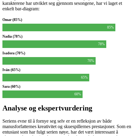
karakterene har utviklet seg gjennom sesongene, har vi laget et
enkelt bar-diagram:
Omar (85%)
85%
Nadia (78%)
78%
Isadora (70%)
70%
Iván (65%)
65%
Sara (60%)
60%
Analyse og ekspertvurdering
Seriens evne til å fornye seg selv er en refleksjon av både
manusforfatternes kreativitet og skuespillernes prestasjoner. Som en
entusiast som har fulgt serien nøye, har det vært interessant å