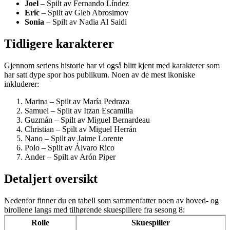
Joel
– Spilt av Fernando Líndez
Eric
– Spilt av Gleb Abrosimov
Sonia
– Spilt av Nadia Al Saidi
Tidligere karakterer
Gjennom seriens historie har vi også blitt kjent med karakterer som
har satt dype spor hos publikum. Noen av de mest ikoniske
inkluderer:
Marina – Spilt av María Pedraza
Samuel – Spilt av Itzan Escamilla
Guzmán – Spilt av Miguel Bernardeau
Christian – Spilt av Miguel Herrán
Nano – Spilt av Jaime Lorente
Polo – Spilt av Álvaro Rico
Ander – Spilt av Arón Piper
Detaljert oversikt
Nedenfor finner du en tabell som sammenfatter noen av hoved- og
birollene langs med tilhørende skuespillere fra sesong 8:
Rolle
Skuespiller