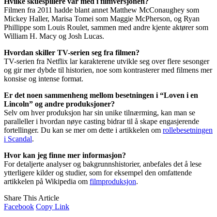
Hvilke skuespillere var med i filmversjonen?
Filmen fra 2011 hadde blant annet Matthew McConaughey som
Mickey Haller, Marisa Tomei som Maggie McPherson, og Ryan
Phillippe som Louis Roulet, sammen med andre kjente aktører som
William H. Macy og Josh Lucas.
Hvordan skiller TV-serien seg fra filmen?
TV-serien fra Netflix lar karakterene utvikle seg over flere sesonger
og gir mer dybde til historien, noe som kontrasterer med filmens mer
konsise og intense format.
Er det noen sammenheng mellom besetningen i “Loven i en
Lincoln” og andre produksjoner?
Selv om hver produksjon har sin unike tilnærming, kan man se
paralleller i hvordan nøye casting bidrar til å skape engasjerende
fortellinger. Du kan se mer om dette i artikkelen om
rollebesetningen
i Scandal
.
Hvor kan jeg finne mer informasjon?
For detaljerte analyser og bakgrunnshistorier, anbefales det å lese
ytterligere kilder og studier, som for eksempel den omfattende
artikkelen på Wikipedia om
filmproduksjon
.
Share This Article
Facebook
Copy Link