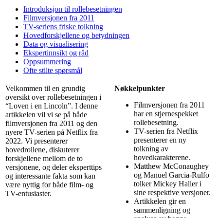
Introduksjon til rollebesetningen
Filmversjonen fra 2011
TV-seriens friske tolkning
Hovedforskjellene og betydningen
Data og visualisering
Ekspertinnsikt og råd
Oppsummering
Ofte stilte spørsmål
Velkommen til en grundig
Nøkkelpunkter
oversikt over rollebesetningen i
Filmversjonen fra 2011
“Loven i en Lincoln”. I denne
har en stjernespekket
artikkelen vil vi se på både
rollebesetning.
filmversjonen fra 2011 og den
TV-serien fra Netflix
nyere TV-serien på Netflix fra
presenterer en ny
2022. Vi presenterer
tolkning av
hovedrollene, diskuterer
hovedkarakterene.
forskjellene mellom de to
Matthew McConaughey
versjonene, og deler eksperttips
og Manuel Garcia-Rulfo
og interessante fakta som kan
tolker Mickey Haller i
være nyttig for både film- og
sine respektive versjoner.
TV-entusiaster.
Artikkelen gir en
sammenligning og