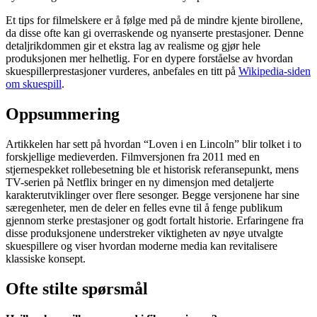
Et tips for filmelskere er å følge med på de mindre kjente birollene,
da disse ofte kan gi overraskende og nyanserte prestasjoner. Denne
detaljrikdommen gir et ekstra lag av realisme og gjør hele
produksjonen mer helhetlig. For en dypere forståelse av hvordan
skuespillerprestasjoner vurderes, anbefales en titt på
Wikipedia-siden
om skuespill
.
Oppsummering
Artikkelen har sett på hvordan “Loven i en Lincoln” blir tolket i to
forskjellige medieverden. Filmversjonen fra 2011 med en
stjernespekket rollebesetning ble et historisk referansepunkt, mens
TV-serien på Netflix bringer en ny dimensjon med detaljerte
karakterutviklinger over flere sesonger. Begge versjonene har sine
særegenheter, men de deler en felles evne til å fenge publikum
gjennom sterke prestasjoner og godt fortalt historie. Erfaringene fra
disse produksjonene understreker viktigheten av nøye utvalgte
skuespillere og viser hvordan moderne media kan revitalisere
klassiske konsept.
Ofte stilte spørsmål