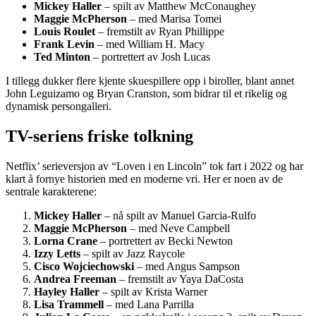
Mickey Haller
– spilt av Matthew McConaughey
Maggie McPherson
– med Marisa Tomei
Louis Roulet
– fremstilt av Ryan Phillippe
Frank Levin
– med William H. Macy
Ted Minton
– portrettert av Josh Lucas
I tillegg dukker flere kjente skuespillere opp i biroller, blant annet
John Leguizamo og Bryan Cranston, som bidrar til et rikelig og
dynamisk persongalleri.
TV-seriens friske tolkning
Netflix’ serieversjon av “Loven i en Lincoln” tok fart i 2022 og har
klart å fornye historien med en moderne vri. Her er noen av de
sentrale karakterene:
Mickey Haller
– nå spilt av Manuel Garcia-Rulfo
Maggie McPherson
– med Neve Campbell
Lorna Crane
– portrettert av Becki Newton
Izzy Letts
– spilt av Jazz Raycole
Cisco Wojciechowski
– med Angus Sampson
Andrea Freeman
– fremstilt av Yaya DaCosta
Hayley Haller
– spilt av Krista Warner
Lisa Trammell
– med Lana Parrilla