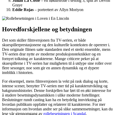
Julian La Cosse
– en nøkkelrolle i sesong 3, spilt av Devon
Graye
Eddie Rojas
– portrettert av Allyn Moriyon
Hovedforskjellene og betydningen
Det som skiller filmversjonen fra TV-serien, er både
skuespillerprestasjonene og den kulturelle konteksten de opererer i.
Den originale filmen satte standarden med et sterkt ensemble, mens
TV-serien drar nytte av moderne produksjonsteknikker og en
fornyet tolkning av karakterene. Mange criticere peker på at
skuespillerne i TV-serien har muligheten til å utdype sine roller over
flere sesonger, noe som gir en annen dynamikk og et dypere
innblikk i historien.
For eksempel, mens filmversjonen la vekt på rask dialog og korte,
intense scener, benytter TV-serien mer tid på karakterutvikling og
bakgrunnshistorier. Denne forskjellen har ført til en økt interesse for
å studere besetningsdynamikken i ulike moderne fortellinger.
Beslutninger rundt casting kan ha en betydelig innvirkning på
hvordan publikum oppfatter og relaterer til karakterene. For mer
informasjon om hvordan andre ser på slike sammensetninger, kan du
lese vår gjennomgang av
rollebesetningen i Scandal
.