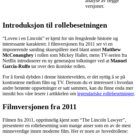
analyse av begge
versjoner.
Introduksjon til rollebesetningen
“Loven i en Lincoln” er kjent for sin fengslende historie og
interessante karakterer. I filmversjonen fra 2011 ser vi en
imponerende samling skuespillere med blant annet
Matthew
McConaughey
i rollen som Mickey Haller, mens TV-serien fra
Netflix introduserer en ny generasjon tolkninger ved at
Manuel
Garcia-Rulfo
tar over den ikoniske rollen.
For å forstå dybden i denne historievelden, er det nyttig å se på
kontrastene mellom film og TV. Dersom du er interessert i hvordan
andre berømte oppsetninger er satt sammen, kan du finne enda mer
innsikt hos våre lesere i artikkelen om
legendariske rollebesetninger
.
Filmversjonen fra 2011
Filmen fra 2011, opprinnelig kjent som “The Lincoln Lawyer”,
presenterer en rollebesetning som mange anser som en av de mest
minneverdige innen moderne film. Her er noen av hovedrollene: