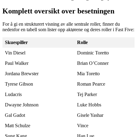
Komplett oversikt over besetningen
For å gi en strukturert visning av alle sentrale roller, finner du
nedenfor en tabell som lister opp aktørene og deres roller i Fast Five:
Skuespiller
Rolle
Vin Diesel
Dominic Toretto
Paul Walker
Brian O’Conner
Jordana Brewster
Mia Toretto
Tyrese Gibson
Roman Pearce
Ludacris
Tej Parker
Dwayne Johnson
Luke Hobbs
Gal Gadot
Gisele Yashar
Matt Schulze
Vince
Sung Kang
Han Lue