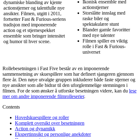
Ikonisk ensemble med
dynamiske blanding av kjente
actionstjerner
actionstjerner og talentfulle nye
Storslåtte innslag med
ansikter. Filmen, utgitt i 2011,
raske biler og
fortsetter Fast & Furious-seriens
spektakulære stunt
tradisjon med imponerende
Blander gamle favoritter
action og et stjernespekket
med nye talenter
ensemble som bringer intensitet
Filmen spiller en viktig
og humor til hver scene.
rolle i Fast & Furious-
universet
Rollebesetningen i Fast Five består av en imponerende
sammensetning av skuespillere som har definert sjangeren gjennom
flere år. Den nøye utvalgte gruppen inkluderer både faste stjerner og
nye ansikter som alle bidrar til den uforglemmelige stemningen i
filmen. For de som ønsker å utforske besetningen videre, kan du
lese
mer om andre imponerende filmrolleserier
.
Contents
Hovedskuespillere og roller
Komplett oversikt over besetningen
Action og dynamikk
Ekspertinnsikt og personlige anekdoter