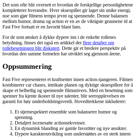
Det som ofte blir oversett er hvordan de forskjellige personlighetene
kompletterer hverandre. Hver skuespiller gir laget sin unike energi,
noe som gjør filmens tempo jevnt og spennende. Denne balansen
mellom humor, drama og action er en av de viktigste grunnene til at
Fast Five fortsatt er en favoritt blant fans.
For de som ønsker å dykke dypere inn i de enkelte rollenes
betydning, finnes det også en artikkel der
flere detaljer om
rollebesetningen blir diskutert
. Dette gir et bredere perspektiv på
hvordan den samme formelen har utviklet seg gjennom årene.
Oppsummering
Fast Five representerer et kraftsenter innen action-sjangeren. Filmen
kombinerer car chases, intrikate planen og dyktige skuespillere for å
skape et helhetlig og spennende filmunivers. Med en besetning som
spenner fra kjente ikoner til nye talenter, blir seeropplevelsen en
garanti for høy underholdningsverdi. Hovedtrekkene inkluderer:
Et stjernespektert ensemble som balanserer humor og
spenning.
Detaljert iscenesatte actionsekvenser.
En dynamisk blanding av gamle favoritter og nye ansikter.
Dypere karakterutvikling som understøttes av en sterk intern