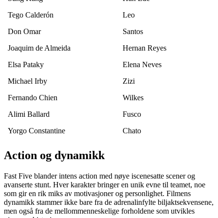
Tego Calderón
Leo
Don Omar
Santos
Joaquim de Almeida
Hernan Reyes
Elsa Pataky
Elena Neves
Michael Irby
Zizi
Fernando Chien
Wilkes
Alimi Ballard
Fusco
Yorgo Constantine
Chato
Action og dynamikk
Fast Five blander intens action med nøye iscenesatte scener og
avanserte stunt. Hver karakter bringer en unik evne til teamet, noe
som gir en rik miks av motivasjoner og personlighet. Filmens
dynamikk stammer ikke bare fra de adrenalinfylte biljaktsekvensene,
men også fra de mellommenneskelige forholdene som utvikles