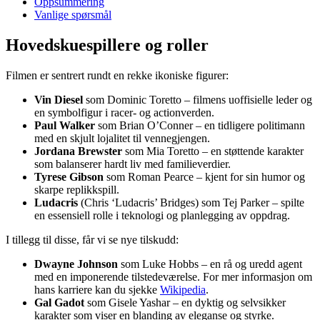
Oppsummering
Vanlige spørsmål
Hovedskuespillere og roller
Filmen er sentrert rundt en rekke ikoniske figurer:
Vin Diesel
som Dominic Toretto – filmens uoffisielle leder og
en symbolfigur i racer- og actionverden.
Paul Walker
som Brian O’Conner – en tidligere politimann
med en skjult lojalitet til vennegjengen.
Jordana Brewster
som Mia Toretto – en støttende karakter
som balanserer hardt liv med familieverdier.
Tyrese Gibson
som Roman Pearce – kjent for sin humor og
skarpe replikkspill.
Ludacris
(Chris ‘Ludacris’ Bridges) som Tej Parker – spilte
en essensiell rolle i teknologi og planlegging av oppdrag.
I tillegg til disse, får vi se nye tilskudd:
Dwayne Johnson
som Luke Hobbs – en rå og uredd agent
med en imponerende tilstedeværelse. For mer informasjon om
hans karriere kan du sjekke
Wikipedia
.
Gal Gadot
som Gisele Yashar – en dyktig og selvsikker
karakter som viser en blanding av eleganse og styrke.