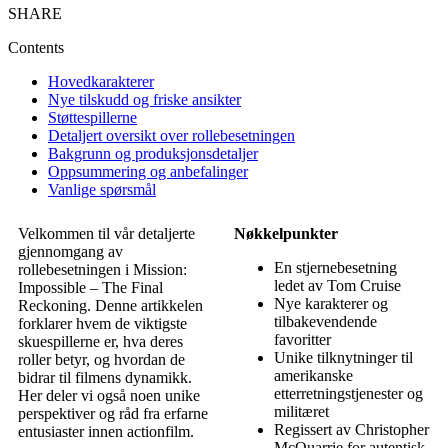
SHARE
Contents
Hovedkarakterer
Nye tilskudd og friske ansikter
Støttespillerne
Detaljert oversikt over rollebesetningen
Bakgrunn og produksjonsdetaljer
Oppsummering og anbefalinger
Vanlige spørsmål
Velkommen til vår detaljerte
Nøkkelpunkter
gjennomgang av
En stjernebesetning
rollebesetningen i Mission:
ledet av Tom Cruise
Impossible – The Final
Nye karakterer og
Reckoning. Denne artikkelen
tilbakevendende
forklarer hvem de viktigste
favoritter
skuespillerne er, hva deres
Unike tilknytninger til
roller betyr, og hvordan de
amerikanske
bidrar til filmens dynamikk.
etterretningstjenester og
Her deler vi også noen unike
militæret
perspektiver og råd fra erfarne
Regissert av Christopher
entusiaster innen actionfilm.
McQuarrie for autentisk