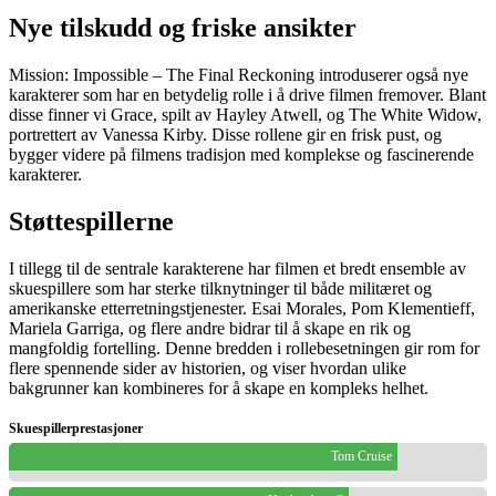
Nye tilskudd og friske ansikter
Mission: Impossible – The Final Reckoning introduserer også nye
karakterer som har en betydelig rolle i å drive filmen fremover. Blant
disse finner vi Grace, spilt av Hayley Atwell, og The White Widow,
portrettert av Vanessa Kirby. Disse rollene gir en frisk pust, og
bygger videre på filmens tradisjon med komplekse og fascinerende
karakterer.
Støttespillerne
I tillegg til de sentrale karakterene har filmen et bredt ensemble av
skuespillere som har sterke tilknytninger til både militæret og
amerikanske etterretningstjenester. Esai Morales, Pom Klementieff,
Mariela Garriga, og flere andre bidrar til å skape en rik og
mangfoldig fortelling. Denne bredden i rollebesetningen gir rom for
flere spennende sider av historien, og viser hvordan ulike
bakgrunner kan kombineres for å skape en kompleks helhet.
Skuespillerprestasjoner
Tom Cruise