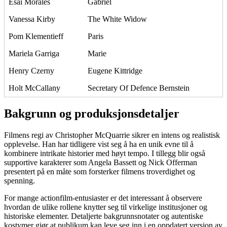
Esai Morales
Gabriel
Vanessa Kirby
The White Widow
Pom Klementieff
Paris
Mariela Garriga
Marie
Henry Czerny
Eugene Kittridge
Holt McCallany
Secretary Of Defence Bernstein
Bakgrunn og produksjonsdetaljer
Filmens regi av Christopher McQuarrie sikrer en intens og realistisk
opplevelse. Han har tidligere vist seg å ha en unik evne til å
kombinere intrikate historier med høyt tempo. I tillegg blir også
supportive karakterer som Angela Bassett og Nick Offerman
presentert på en måte som forsterker filmens troverdighet og
spenning.
For mange actionfilm-entusiaster er det interessant å observere
hvordan de ulike rollene knytter seg til virkelige institusjoner og
historiske elementer. Detaljerte bakgrunnsnotater og autentiske
kostymer gjør at publikum kan leve seg inn i en oppdatert versjon av