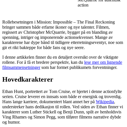
action
Rollebesetningen i Mission: Impossible – The Final Reckoning
bringer sammen både erfarne ikoner og nye talenter. Filmen,
regissert av Christopher McQuarrie, bygger på en blanding av
spenning, intriger og imponerende actionsekvenser. Mange av
karakterene har dype bånd til tidligere etterretningseventyr, noe som
gir et rikt bakteppe for både fans og nye seere.
I denne artikkelen finner du en detaljert oversikt over de viktigste
rollene. For å få et bredere perspektiv, kan du
lese mer om lignende
filmsammensetninger
som har formet publikumets forventninger.
Hovedkarakterer
Ethan Hunt, portrettert av Tom Cruise, er hjertet i denne actionfylte
serien. Cruise leverer en innsats som både er energisk og troverdig.
Hans lange karriere, dokumentert blant annet her på
Wikipedia
,
understreker hans dedikasjon til rollen. Ved siden av Ethan finner vi
karakterer som Luther Stickell og Benji Dunn, spilt av henholdsvis
Ving Rhames og Simon Pegg, som tilfører filmens narrative dybde
og humor.