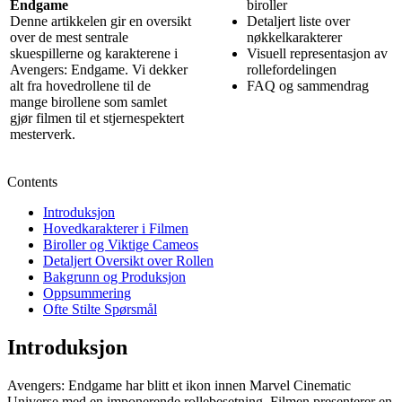
Endgame
biroller
Denne artikkelen gir en oversikt
Detaljert liste over
over de mest sentrale
nøkkelkarakterer
skuespillerne og karakterene i
Visuell representasjon av
Avengers: Endgame. Vi dekker
rollefordelingen
alt fra hovedrollene til de
FAQ og sammendrag
mange birollene som samlet
gjør filmen til et stjernespektert
mesterverk.
Contents
Introduksjon
Hovedkarakterer i Filmen
Biroller og Viktige Cameos
Detaljert Oversikt over Rollen
Bakgrunn og Produksjon
Oppsummering
Ofte Stilte Spørsmål
Introduksjon
Avengers: Endgame har blitt et ikon innen Marvel Cinematic
Universe med en imponerende rollebesetning. Filmen presenterer en