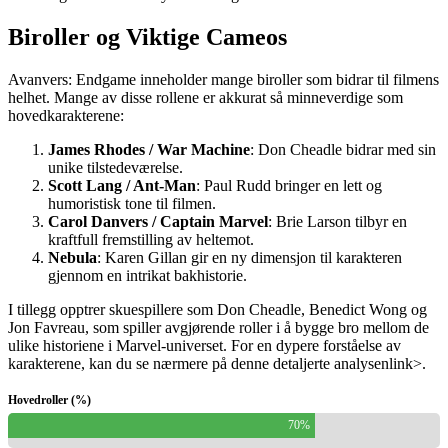
Biroller og Viktige Cameos
Avanvers: Endgame inneholder mange biroller som bidrar til filmens
helhet. Mange av disse rollene er akkurat så minneverdige som
hovedkarakterene:
James Rhodes / War Machine
: Don Cheadle bidrar med sin
unike tilstedeværelse.
Scott Lang / Ant-Man
: Paul Rudd bringer en lett og
humoristisk tone til filmen.
Carol Danvers / Captain Marvel
: Brie Larson tilbyr en
kraftfull fremstilling av heltemot.
Nebula
: Karen Gillan gir en ny dimensjon til karakteren
gjennom en intrikat bakhistorie.
I tillegg opptrer skuespillere som Don Cheadle, Benedict Wong og
Jon Favreau, som spiller avgjørende roller i å bygge bro mellom de
ulike historiene i Marvel-universet. For en dypere forståelse av
karakterene, kan du se nærmere på
denne detaljerte analysen
link>.
Hovedroller (%)
70%