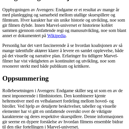
Oppbygningen av Avengers: Endgame er et resultat av mange år
med planlegging og samarbeid mellom utallige skuespillere og
filmteam. Hver karakter har sin unike historie og utvikling, noe som
gir filmen dybde. Innen Marvel-universet er historiene koblet
sammen gjennom omfattende regi og manusutvikling, noe som blant
annet er dokumentert på
Wikipedia
.
Personlig har det vært fascinerende å se hvordan koalisjonen av så
mange talentfulle aktører klarer å levere en samlet opplevelse, både
på det visuelle og narrative plan. Erfaringer fra tidligere Marvel-
filmer har vist viktigheten av kontinuitet og utvikling, noe som
resonerer sterkt med både publikum og kritikere.
Oppsummering
Rollebesetningen i Avengers: Endgame skiller seg ut som en av de
mest imponerende i filmhistorien. Den kombinerer kjente
heltemotiver med en velbalansert fordeling mellom hoved- og
biroller. Ved hjelp av detaljerte beskrivelser, tabeller og visuelle
elementer har vi gitt en omfattende oversikt over de viktigste
karakterene og deres respektive skuespillere. Denne informasjonen
gir seerne en dypere forståelse av hvordan filmens ensemble bidrar
til den rike fortellingen i Marvel-universet.