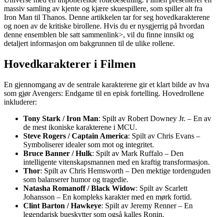
massiv samling av kjente og kjære skuespillere, som spiller alt fra
Iron Man til Thanos. Denne artikkelen tar for seg hovedkarakterene
og noen av de kritiske birollene. Hvis du er nysgjerrig på hvordan
denne ensemblen ble satt sammen
link>, vil du finne innsikt og
detaljert informasjon om bakgrunnen til de ulike rollene.
Hovedkarakterer i Filmen
En gjennomgang av de sentrale karakterene gir et klart bilde av hva
som gjør Avengers: Endgame til en episk fortelling. Hovedrollene
inkluderer:
Tony Stark / Iron Man
: Spilt av Robert Downey Jr. – En av
de mest ikoniske karakterene i MCU.
Steve Rogers / Captain America
: Spilt av Chris Evans –
Symboliserer idealer som mot og integritet.
Bruce Banner / Hulk
: Spilt av Mark Ruffalo – Den
intelligente vitenskapsmannen med en kraftig transformasjon.
Thor
: Spilt av Chris Hemsworth – Den mektige tordenguden
som balanserer humor og tragedie.
Natasha Romanoff / Black Widow
: Spilt av Scarlett
Johansson – En kompleks karakter med en mørk fortid.
Clint Barton / Hawkeye
: Spilt av Jeremy Renner – En
legendarisk bueskytter som også kalles Ronin.