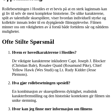
Rollebesetningen i Hostiles er et bevis på at en sterk laginnsats kan
gi liv til selv de mest komplekse historiene. De ulike karakterene,
spilt av talentfulle skuespillere, viser hvordan individuell styrke og
kollektiv innsats leder til en dyptgående filmopplevelse. Filmen
minner oss om viktigheten av å forstå både fortidens sår og nåtidens
muligheter.
Ofte Stilte Spørsmål
Hvem er hovedkarakterene i Hostiles?
De viktigste karakterene inkluderer Capt. Joseph J. Blocker
(Christian Bale), Rosalee Quaid (Rosamund Pike), Chief
Yellow Hawk (Wes Studi) og Lt. Rudy Kidder (Jesse
Plemons).
Hva gjør rollebesetningen spesiell?
En kombinasjon av skuespillerens dyktighet, realistisk
karakterfremstilling og den historiske konteksten gir filmen sin
unike stemning.
Hvor kan jeg finne mer informasjon om filmens