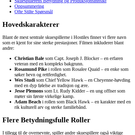
Skuespillerens Betydning og Produksjonsinnsikt
Oppsummering
Ofte Stilte Spørsmål
Hovedskarakterer
Blant de mest sentrale skuespillerne i Hostiles finner vi flere navn
som er kjent for sine sterke prestasjoner. Filmen inkluderer blant
andre:
Christian Bale
som Capt. Joseph J. Blocker – en erfaren
veteran med en kompleks bakgrunn.
Rosamund Pike
i rollen som Rosalee Quaid – en enke som
søker hevn og rettferdighet.
Wes Studi
som Chief Yellow Hawk – en Cheyenne-høvding
med en dyp følelse av tradisjon og ære.
Jesse Plemons
som Lt. Rudy Kidder – en ung offiser som
møter sin første virkelige kamp.
Adam Beach
i rollen som Black Hawk – en karakter med en
rik kulturell arv og sterke familiebånd.
Flere Betydningsfulle Roller
I tillegg til de overnevnte, spiller andre skuespillere også viktige