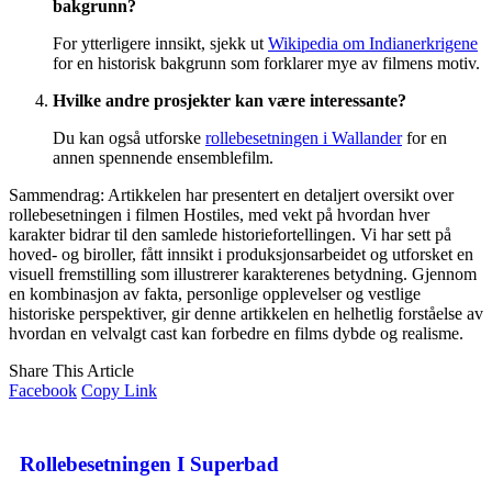
bakgrunn?
For ytterligere innsikt, sjekk ut
Wikipedia om Indianerkrigene
for en historisk bakgrunn som forklarer mye av filmens motiv.
Hvilke andre prosjekter kan være interessante?
Du kan også utforske
rollebesetningen i Wallander
for en
annen spennende ensemblefilm.
Sammendrag: Artikkelen har presentert en detaljert oversikt over
rollebesetningen i filmen Hostiles, med vekt på hvordan hver
karakter bidrar til den samlede historiefortellingen. Vi har sett på
hoved- og biroller, fått innsikt i produksjonsarbeidet og utforsket en
visuell fremstilling som illustrerer karakterenes betydning. Gjennom
en kombinasjon av fakta, personlige opplevelser og vestlige
historiske perspektiver, gir denne artikkelen en helhetlig forståelse av
hvordan en velvalgt cast kan forbedre en films dybde og realisme.
Share This Article
Facebook
Copy Link
Rollebesetningen I Superbad