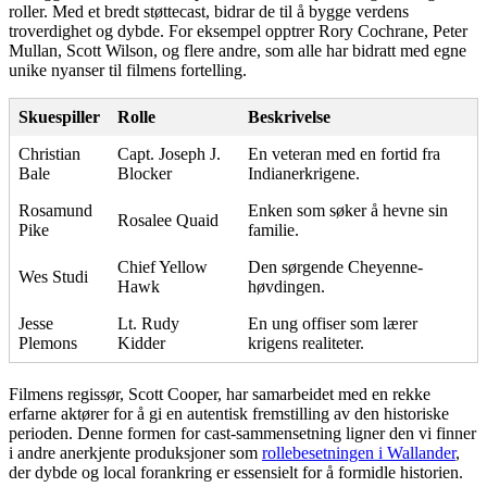
roller. Med et bredt støttecast, bidrar de til å bygge verdens
troverdighet og dybde. For eksempel opptrer Rory Cochrane, Peter
Mullan, Scott Wilson, og flere andre, som alle har bidratt med egne
unike nyanser til filmens fortelling.
Skuespiller
Rolle
Beskrivelse
Christian
Capt. Joseph J.
En veteran med en fortid fra
Bale
Blocker
Indianerkrigene.
Rosamund
Enken som søker å hevne sin
Rosalee Quaid
Pike
familie.
Chief Yellow
Den sørgende Cheyenne-
Wes Studi
Hawk
høvdingen.
Jesse
Lt. Rudy
En ung offiser som lærer
Plemons
Kidder
krigens realiteter.
Filmens regissør, Scott Cooper, har samarbeidet med en rekke
erfarne aktører for å gi en autentisk fremstilling av den historiske
perioden. Denne formen for cast-sammensetning ligner den vi finner
i andre anerkjente produksjoner som
rollebesetningen i Wallander
,
der dybde og local forankring er essensielt for å formidle historien.