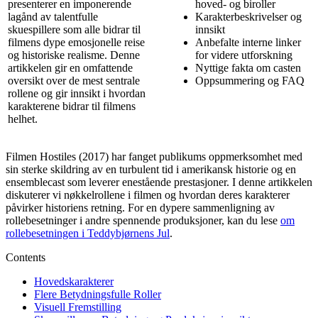
presenterer en imponerende
hoved- og biroller
lagånd av talentfulle
Karakterbeskrivelser og
skuespillere som alle bidrar til
innsikt
filmens dype emosjonelle reise
Anbefalte interne linker
og historiske realisme. Denne
for videre utforskning
artikkelen gir en omfattende
Nyttige fakta om casten
oversikt over de mest sentrale
Oppsummering og FAQ
rollene og gir innsikt i hvordan
karakterene bidrar til filmens
helhet.
Filmen Hostiles (2017) har fanget publikums oppmerksomhet med
sin sterke skildring av en turbulent tid i amerikansk historie og en
ensemblecast som leverer enestående prestasjoner. I denne artikkelen
diskuterer vi nøkkelrollene i filmen og hvordan deres karakterer
påvirker historiens retning. For en dypere sammenligning av
rollebesetninger i andre spennende produksjoner, kan du lese
om
rollebesetningen i Teddybjørnens Jul
.
Contents
Hovedskarakterer
Flere Betydningsfulle Roller
Visuell Fremstilling