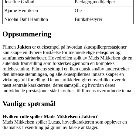
Josefine Gråbøl
Pædagogmedhjælper
Bjarne Henriksen
Ole
Nicolai Dahl Hamilton
Butiksbestyrer
Oppsummering
Filmen
Jakten
er et eksempel på hvordan skuespillerprestasjoner
kan skape en dypere forståelse for menneskelige relasjoner og
samfunnets sårbarheter. Hovedrollen spilt av Mads Mikkelsen gir en
autentisk framstilling som forsterkes gjennom en kompleks
rollebesetning. Filmens setting i en liten dansk småby understreker
den intense stemningen, og alle skuespillernes innsats skaper en
virkningsfull fortelling. Denne artikkelen gir et overblikk over de
mest sentrale karakterene, deres samspill, og hvordan deres
individuelle prestasjoner står i kontrast til filmens overordnede tema.
Vanlige spørsmål
Hvilken rolle spiller Mads Mikkelsen i Jakten?
Mads Mikkelsen spiller Lucas, hovedkarakteren som opplever en
dramatisk livsendring på grunn av falske anklager.