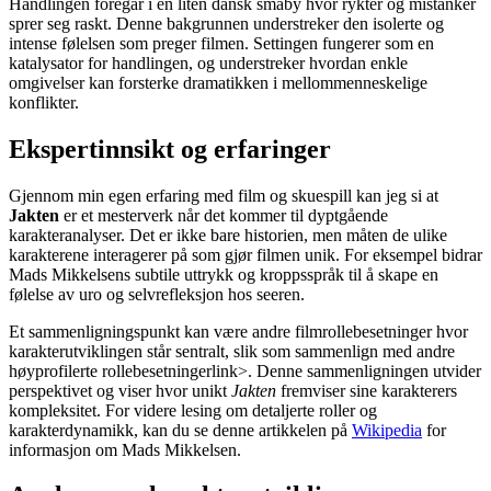
Handlingen foregår i en liten dansk småby hvor rykter og mistanker
sprer seg raskt. Denne bakgrunnen understreker den isolerte og
intense følelsen som preger filmen. Settingen fungerer som en
katalysator for handlingen, og understreker hvordan enkle
omgivelser kan forsterke dramatikken i mellommenneskelige
konflikter.
Ekspertinnsikt og erfaringer
Gjennom min egen erfaring med film og skuespill kan jeg si at
Jakten
er et mesterverk når det kommer til dyptgående
karakteranalyser. Det er ikke bare historien, men måten de ulike
karakterene interagerer på som gjør filmen unik. For eksempel bidrar
Mads Mikkelsens subtile uttrykk og kroppsspråk til å skape en
følelse av uro og selvrefleksjon hos seeren.
Et sammenligningspunkt kan være andre filmrollebesetninger hvor
karakterutviklingen står sentralt, slik som
sammenlign med andre
høyprofilerte rollebesetninger
link>. Denne sammenligningen utvider
perspektivet og viser hvor unikt
Jakten
fremviser sine karakterers
kompleksitet. For videre lesing om detaljerte roller og
karakterdynamikk, kan du se denne artikkelen på
Wikipedia
for
informasjon om Mads Mikkelsen.