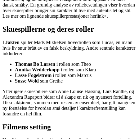
dansk småby. En grundig analyse av rollebesetningen viser hvordan
hver skuespiller bringer sin karakter til live med autentisitet og stil.
Les mer om lignende skuespillerprestasjoner her
link>.
Skuespillerne og deres roller
I
Jakten
spiller Mads Mikkelsen hovedrollen som Lucas, en mann
hvis liv snur brått av en falsk beskyldning. Andre sentrale karakterer
inkluderer:
Thomas Bo Larsen
i rollen som Theo
Annika Wedderkopp
i rollen som Klara
Lasse Fogelstrøm
i rollen som Marcus
Susse Wold
som Grethe
Ytterligere skuespillere som Anne Louise Hassing, Lars Ranthe, og
Alexandra Rapaport bidrar til å skape en rik og nyansert fortelling.
Disse aktørene, sammen med resten av ensemblet, har gitt mange en
ny forståelse for hvordan små detaljer i karakterfremstilling kan
forandre en hel film.
Filmens setting