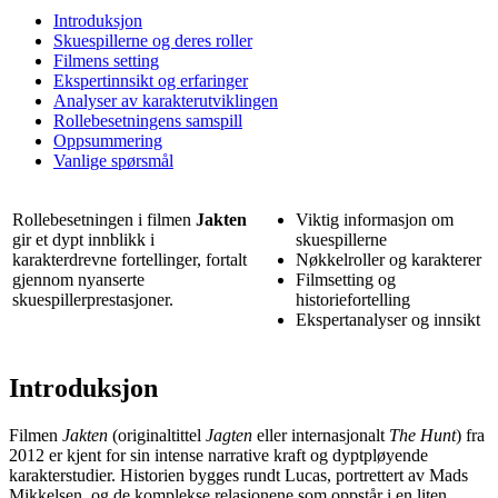
Introduksjon
Skuespillerne og deres roller
Filmens setting
Ekspertinnsikt og erfaringer
Analyser av karakterutviklingen
Rollebesetningens samspill
Oppsummering
Vanlige spørsmål
Rollebesetningen i filmen
Jakten
Viktig informasjon om
gir et dypt innblikk i
skuespillerne
karakterdrevne fortellinger, fortalt
Nøkkelroller og karakterer
gjennom nyanserte
Filmsetting og
skuespillerprestasjoner.
historiefortelling
Ekspertanalyser og innsikt
Introduksjon
Filmen
Jakten
(originaltittel
Jagten
eller internasjonalt
The Hunt
) fra
2012 er kjent for sin intense narrative kraft og dyptpløyende
karakterstudier. Historien bygges rundt Lucas, portrettert av Mads
Mikkelsen, og de komplekse relasjonene som oppstår i en liten