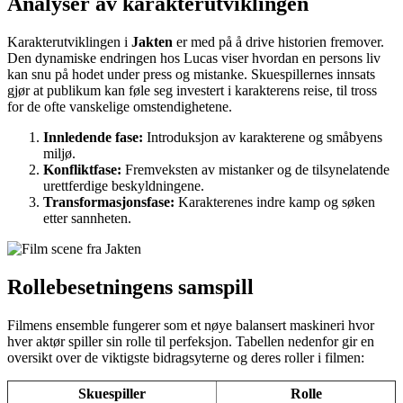
Analyser av karakterutviklingen
Karakterutviklingen i
Jakten
er med på å drive historien fremover.
Den dynamiske endringen hos Lucas viser hvordan en persons liv
kan snu på hodet under press og mistanke. Skuespillernes innsats
gjør at publikum kan føle seg investert i karakterens reise, til tross
for de ofte vanskelige omstendighetene.
Innledende fase:
Introduksjon av karakterene og småbyens
miljø.
Konfliktfase:
Fremveksten av mistanker og de tilsynelatende
urettferdige beskyldningene.
Transformasjonsfase:
Karakterenes indre kamp og søken
etter sannheten.
Rollebesetningens samspill
Filmens ensemble fungerer som et nøye balansert maskineri hvor
hver aktør spiller sin rolle til perfeksjon. Tabellen nedenfor gir en
oversikt over de viktigste bidragsyterne og deres roller i filmen:
Skuespiller
Rolle