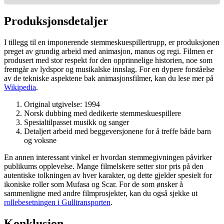
Produksjonsdetaljer
I tillegg til en imponerende stemmeskuespillertrupp, er produksjonen
preget av grundig arbeid med animasjon, manus og regi. Filmen er
produsert med stor respekt for den opprinnelige historien, noe som
fremgår av lydspor og musikalske innslag. For en dypere forståelse
av de tekniske aspektene bak animasjonsfilmer, kan du lese mer på
Wikipedia
.
Original utgivelse: 1994
Norsk dubbing med dedikerte stemmeskuespillere
Spesialtilpasset musikk og sanger
Detaljert arbeid med beggeversjonene for å treffe både barn
og voksne
En annen interessant vinkel er hvordan stemmegivningen påvirker
publikums opplevelse. Mange filmelskere setter stor pris på den
autentiske tolkningen av hver karakter, og dette gjelder spesielt for
ikoniske roller som Mufasa og Scar. For de som ønsker å
sammenligne med andre filmprosjekter, kan du også sjekke ut
rollebesetningen i Gulltransporten
.
Konklusjon