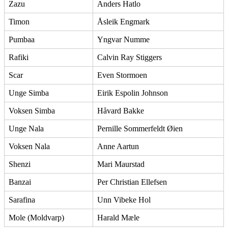
Zazu
Anders Hatlo
Timon
Åsleik Engmark
Pumbaa
Yngvar Numme
Rafiki
Calvin Ray Stiggers
Scar
Even Stormoen
Unge Simba
Eirik Espolin Johnson
Voksen Simba
Håvard Bakke
Unge Nala
Pernille Sommerfeldt Øien
Voksen Nala
Anne Aartun
Shenzi
Mari Maurstad
Banzai
Per Christian Ellefsen
Sarafina
Unn Vibeke Hol
Mole (Moldvarp)
Harald Mæle