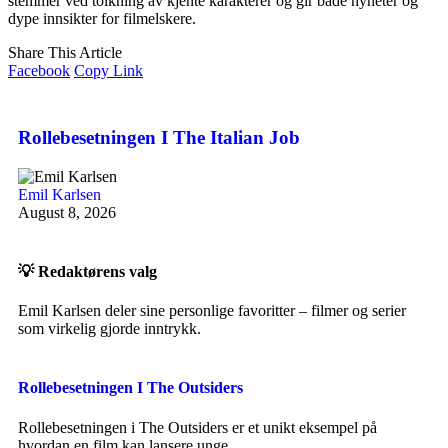
stemmer ved tolkning av kjente karakterer og gir både nyheter og
dype innsikter for filmelskere.
Share This Article
Facebook
Copy Link
Rollebesetningen I The Italian Job
Emil Karlsen
August 8, 2026
💡 Redaktørens valg
Emil Karlsen deler sine personlige favoritter – filmer og serier
som virkelig gjorde inntrykk.
Rollebesetningen I The Outsiders
Rollebesetningen i The Outsiders er et unikt eksempel på
hvordan en film kan lansere unge…