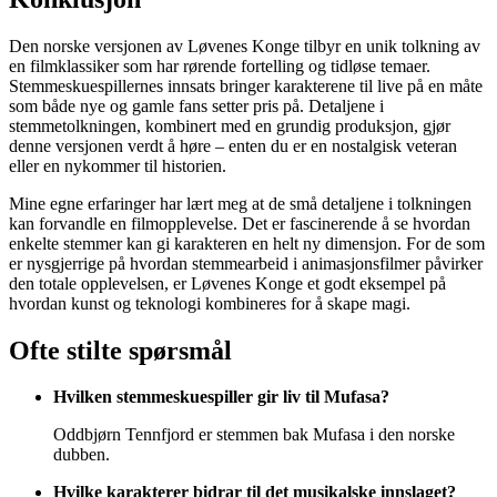
Den norske versjonen av Løvenes Konge tilbyr en unik tolkning av
en filmklassiker som har rørende fortelling og tidløse temaer.
Stemmeskuespillernes innsats bringer karakterene til live på en måte
som både nye og gamle fans setter pris på. Detaljene i
stemmetolkningen, kombinert med en grundig produksjon, gjør
denne versjonen verdt å høre – enten du er en nostalgisk veteran
eller en nykommer til historien.
Mine egne erfaringer har lært meg at de små detaljene i tolkningen
kan forvandle en filmopplevelse. Det er fascinerende å se hvordan
enkelte stemmer kan gi karakteren en helt ny dimensjon. For de som
er nysgjerrige på hvordan stemmearbeid i animasjonsfilmer påvirker
den totale opplevelsen, er Løvenes Konge et godt eksempel på
hvordan kunst og teknologi kombineres for å skape magi.
Ofte stilte spørsmål
Hvilken stemmeskuespiller gir liv til Mufasa?
Oddbjørn Tennfjord er stemmen bak Mufasa i den norske
dubben.
Hvilke karakterer bidrar til det musikalske innslaget?