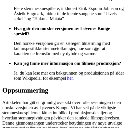
Flere stemmeskuespillere, inkludert Eirik Espolin Johnson og
Åsleik Engmark, bidrar til de kjente sangene som “Livets
sirkel” og “Hakuna Matata”.
Hva gjør den norske versjonen av Løvenes Konge
spesiell?
Den norske versjonen gir en særegen tilnærming med
kulturspesifikke stemmetolkninger, noe som gjør at
karakterene fremstår med ny dybde og varme.
Kan jeg finne mer informasjon om filmens produksjon?
Ja, du kan lese mer om bakgrunnen og produksjonen på sider
som Wikipedia, for eksempel
her
.
Oppsummering
Artikkelen har gitt en grundig oversikt over rollebesetningen i den
norske versjonen av Løvenes Konge. Vi har sett på de viktigste
stemmeskuespillerne, fått et innblikk i produksjonsdetaljer og
hvordan stemmegivningen påvirker den samlede filmopplevelsen.
Denne gjennomgangen understreker betydningen av nøye utvalgte