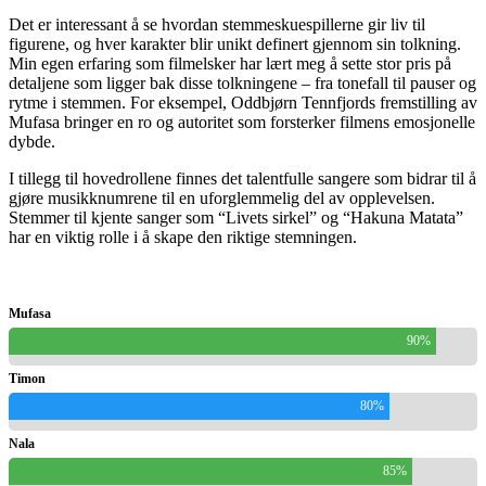
Det er interessant å se hvordan stemmeskuespillerne gir liv til
figurene, og hver karakter blir unikt definert gjennom sin tolkning.
Min egen erfaring som filmelsker har lært meg å sette stor pris på
detaljene som ligger bak disse tolkningene – fra tonefall til pauser og
rytme i stemmen. For eksempel, Oddbjørn Tennfjords fremstilling av
Mufasa bringer en ro og autoritet som forsterker filmens emosjonelle
dybde.
I tillegg til hovedrollene finnes det talentfulle sangere som bidrar til å
gjøre musikknumrene til en uforglemmelig del av opplevelsen.
Stemmer til kjente sanger som “Livets sirkel” og “Hakuna Matata”
har en viktig rolle i å skape den riktige stemningen.
Mufasa
90%
Timon
80%
Nala
85%