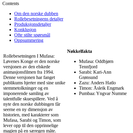
Contents
Om den norske dubben
Rollebesetningens detaljer
Produksjonsdetaljer
Konklusjon
Ofte stilte spørsmål
Oppsummering
Nøkkelfakta
Rollebesetningen I Mufasa:
Løvenes Konge er den norske
Mufasa: Oddbjørn
versjonen av den elskede
Tennfjord
animasjonsfilmen fra 1994.
Sarabi: Kari-Ann
Denne versjonen har fanget
Grønsund
publikums hjerter med sine unike
Zazu: Anders Hatlo
stemmetolkninger og en
Timon: Åsleik Engmark
imponerende samling av
Pumbaa: Yngvar Numme
talentfulle skuespillere. Ved å
nyte den norske dubbingen får
seerne en ny dimensjon av
historien, med karakterer som
Mufasa, Sarabi og Timon, som
lever opp til den opprinnelige
magien på en særegen måte.