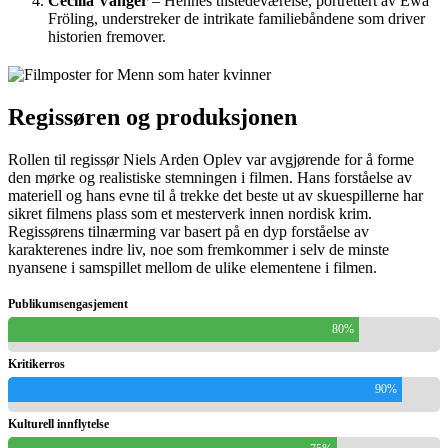
Cecilia Vanger
– Hennes tilstedeværelse, portrettert av Ewa
Fröling, understreker de intrikate familiebåndene som driver
historien fremover.
Regissøren og produksjonen
Rollen til regissør Niels Arden Oplev var avgjørende for å forme
den mørke og realistiske stemningen i filmen. Hans forståelse av
materiell og hans evne til å trekke det beste ut av skuespillerne har
sikret filmens plass som et mesterverk innen nordisk krim.
Regissørens tilnærming var basert på en dyp forståelse av
karakterenes indre liv, noe som fremkommer i selv de minste
nyansene i samspillet mellom de ulike elementene i filmen.
Publikumsengasjement
80%
Kritikerros
90%
Kulturell innflytelse