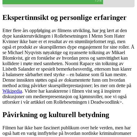
75%
Ekspertinnsikt og personlige erfaringer
Etter flere års oppfølging av filmens utvikling, har jeg lært at den
dype karakterutviklingen i Rollebesetningen I Menn Som Hater
Kvinner ikke bare er et resultat av en strømlinjeformet regi, men
også et produkt av skuespillernes dype engasjement for sine roller. Å
se Michael Nyqvists nøyaktige og nyanserte tolkning av Mikael
Blomkvist, gir en forståelse av hvordan press og samvittighet kan
kollidere i møte med sannheten. Noomi Rapace sin tolkning av
Lisbeth Salander er spesielt bemerkelsesverdig, ettersom hun klarer
å balansere sårbarhet med styrke – en balanse som få kan mestre.
Denne innsikten støttes også av dokumenterte funn om hvordan
method acting påvirker skuespillerprestasjoner; les mer om dette på
Wikipedia
. Videre har karakterene i filmen vist seg å inspirere
diskusjoner om medierepresentasjon og kjønnsroller, noe vi også
utforsker i vår artikkel om
Rollebesetningen i Deadwood
link>.
Påvirkning og kulturell betydning
Filmen har ikke bare fascinert publikum over hele verden, men har
også hatt en varig innflytelse på hvordan nordiske kriminalromaner