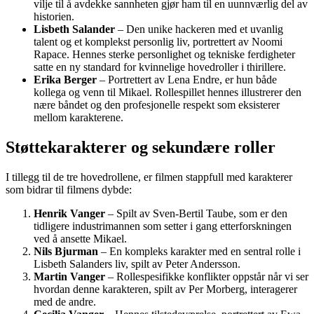
vilje til å avdekke sannheten gjør ham til en uunnværlig del av
historien.
Lisbeth Salander
– Den unike hackeren med et uvanlig
talent og et komplekst personlig liv, portrettert av Noomi
Rapace. Hennes sterke personlighet og tekniske ferdigheter
satte en ny standard for kvinnelige hovedroller i thirillere.
Erika Berger
– Portrettert av Lena Endre, er hun både
kollega og venn til Mikael. Rollespillet hennes illustrerer den
nære båndet og den profesjonelle respekt som eksisterer
mellom karakterene.
Støttekarakterer og sekundære roller
I tillegg til de tre hovedrollene, er filmen stappfull med karakterer
som bidrar til filmens dybde:
Henrik Vanger
– Spilt av Sven-Bertil Taube, som er den
tidligere industrimannen som setter i gang etterforskningen
ved å ansette Mikael.
Nils Bjurman
– En kompleks karakter med en sentral rolle i
Lisbeth Salanders liv, spilt av Peter Andersson.
Martin Vanger
– Rollespesifikke konflikter oppstår når vi ser
hvordan denne karakteren, spilt av Per Morberg, interagerer
med de andre.