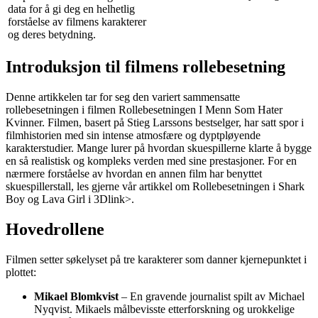
data for å gi deg en helhetlig
forståelse av filmens karakterer
og deres betydning.
Introduksjon til filmens rollebesetning
Denne artikkelen tar for seg den variert sammensatte
rollebesetningen i filmen Rollebesetningen I Menn Som Hater
Kvinner. Filmen, basert på Stieg Larssons bestselger, har satt spor i
filmhistorien med sin intense atmosfære og dyptpløyende
karakterstudier. Mange lurer på hvordan skuespillerne klarte å bygge
en så realistisk og kompleks verden med sine prestasjoner. For en
nærmere forståelse av hvordan en annen film har benyttet
skuespillerstall, les gjerne vår artikkel om
Rollebesetningen i Shark
Boy og Lava Girl i 3D
link>.
Hovedrollene
Filmen setter søkelyset på tre karakterer som danner kjernepunktet i
plottet:
Mikael Blomkvist
– En gravende journalist spilt av Michael
Nyqvist. Mikaels målbevisste etterforskning og urokkelige