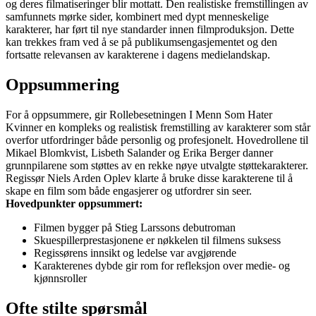
og deres filmatiseringer blir mottatt. Den realistiske fremstillingen av
samfunnets mørke sider, kombinert med dypt menneskelige
karakterer, har ført til nye standarder innen filmproduksjon. Dette
kan trekkes fram ved å se på publikumsengasjementet og den
fortsatte relevansen av karakterene i dagens medielandskap.
Oppsummering
For å oppsummere, gir Rollebesetningen I Menn Som Hater
Kvinner en kompleks og realistisk fremstilling av karakterer som står
overfor utfordringer både personlig og profesjonelt. Hovedrollene til
Mikael Blomkvist, Lisbeth Salander og Erika Berger danner
grunnpilarene som støttes av en rekke nøye utvalgte støttekarakterer.
Regissør Niels Arden Oplev klarte å bruke disse karakterene til å
skape en film som både engasjerer og utfordrer sin seer.
Hovedpunkter oppsummert:
Filmen bygger på Stieg Larssons debutroman
Skuespillerprestasjonene er nøkkelen til filmens suksess
Regissørens innsikt og ledelse var avgjørende
Karakterenes dybde gir rom for refleksjon over medie- og
kjønnsroller
Ofte stilte spørsmål