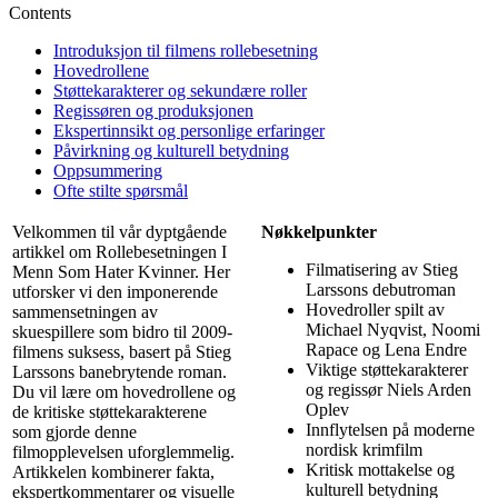
Contents
Introduksjon til filmens rollebesetning
Hovedrollene
Støttekarakterer og sekundære roller
Regissøren og produksjonen
Ekspertinnsikt og personlige erfaringer
Påvirkning og kulturell betydning
Oppsummering
Ofte stilte spørsmål
Velkommen til vår dyptgående
Nøkkelpunkter
artikkel om Rollebesetningen I
Filmatisering av Stieg
Menn Som Hater Kvinner. Her
Larssons debutroman
utforsker vi den imponerende
Hovedroller spilt av
sammensetningen av
Michael Nyqvist, Noomi
skuespillere som bidro til 2009-
Rapace og Lena Endre
filmens suksess, basert på Stieg
Viktige støttekarakterer
Larssons banebrytende roman.
og regissør Niels Arden
Du vil lære om hovedrollene og
Oplev
de kritiske støttekarakterene
Innflytelsen på moderne
som gjorde denne
nordisk krimfilm
filmopplevelsen uforglemmelig.
Kritisk mottakelse og
Artikkelen kombinerer fakta,
kulturell betydning
ekspertkommentarer og visuelle