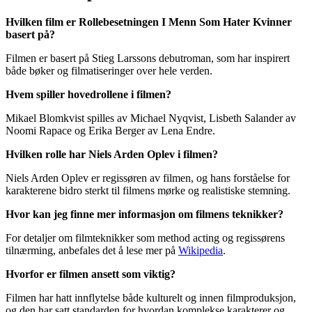
Hvilken film er Rollebesetningen I Menn Som Hater Kvinner
basert på?
Filmen er basert på Stieg Larssons debutroman, som har inspirert
både bøker og filmatiseringer over hele verden.
Hvem spiller hovedrollene i filmen?
Mikael Blomkvist spilles av Michael Nyqvist, Lisbeth Salander av
Noomi Rapace og Erika Berger av Lena Endre.
Hvilken rolle har Niels Arden Oplev i filmen?
Niels Arden Oplev er regissøren av filmen, og hans forståelse for
karakterene bidro sterkt til filmens mørke og realistiske stemning.
Hvor kan jeg finne mer informasjon om filmens teknikker?
For detaljer om filmteknikker som method acting og regissørens
tilnærming, anbefales det å lese mer på
Wikipedia
.
Hvorfor er filmen ansett som viktig?
Filmen har hatt innflytelse både kulturelt og innen filmproduksjon,
og den har satt standarden for hvordan komplekse karakterer og