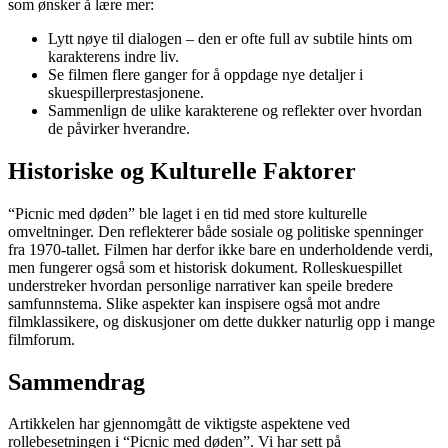
som ønsker å lære mer:
Lytt nøye til dialogen – den er ofte full av subtile hints om
karakterens indre liv.
Se filmen flere ganger for å oppdage nye detaljer i
skuespillerprestasjonene.
Sammenlign de ulike karakterene og reflekter over hvordan
de påvirker hverandre.
Historiske og Kulturelle Faktorer
“Picnic med døden” ble laget i en tid med store kulturelle
omveltninger. Den reflekterer både sosiale og politiske spenninger
fra 1970-tallet. Filmen har derfor ikke bare en underholdende verdi,
men fungerer også som et historisk dokument. Rolleskuespillet
understreker hvordan personlige narrativer kan speile bredere
samfunnstema. Slike aspekter kan inspisere også mot andre
filmklassikere, og diskusjoner om dette dukker naturlig opp i mange
filmforum.
Sammendrag
Artikkelen har gjennomgått de viktigste aspektene ved
rollebesetningen i “Picnic med døden”. Vi har sett på