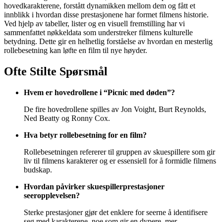
hovedkarakterene, forstått dynamikken mellom dem og fått et
innblikk i hvordan disse prestasjonene har formet filmens historie.
Ved hjelp av tabeller, lister og en visuell fremstilling har vi
sammenfattet nøkkeldata som understreker filmens kulturelle
betydning. Dette gir en helhetlig forståelse av hvordan en mesterlig
rollebesetning kan løfte en film til nye høyder.
Ofte Stilte Spørsmål
Hvem er hovedrollene i “Picnic med døden”?
De fire hovedrollene spilles av Jon Voight, Burt Reynolds,
Ned Beatty og Ronny Cox.
Hva betyr rollebesetning for en film?
Rollebesetningen refererer til gruppen av skuespillere som gir
liv til filmens karakterer og er essensiell for å formidle filmens
budskap.
Hvordan påvirker skuespillerprestasjoner
seeropplevelsen?
Sterke prestasjoner gjør det enklere for seerne å identifisere
seg med karakterene, noe som gir en dypere, mer