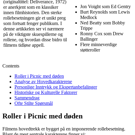
(originaltittel: Deliverance, 1972)
Jon Voight som Ed Gentry
er anerkjent som en klassiker
Burt Reynolds som Lewis
innen filmhistorien. Den sterke
Medlock
rollebesetningen gir et unikt preg
Ned Beatty som Bobby
som fortsatt fenger publikum. I
Trippe
denne artikkelen ser vi nærmere
Ronny Cox som Drew
på de viktigste skuespillerne og
Ballinger
rollene, og hvordan disse bidro til
Flere minneverdige
filmens tidløse appell.
støtteroller
Contents
Roller i Picnic med døden
Analyse av Hovedkarakterene
Personlige Inntrykk og Ekspertanbefalinger
Historiske og Kulturelle Faktorer
Sammendrag
Ofte Stilte Spørsmål
Roller i Picnic med døden
Filmens hovedtrekk er bygget på en imponerende rollebesetning.
Blant de mest sentrale karakterene finner vi: