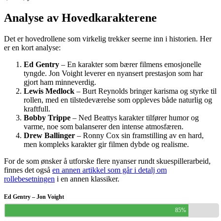
Analyse av Hovedkarakterene
Det er hovedrollene som virkelig trekker seerne inn i historien. Her
er en kort analyse:
Ed Gentry
– En karakter som bærer filmens emosjonelle
tyngde. Jon Voight leverer en nyansert prestasjon som har
gjort ham minneverdig.
Lewis Medlock
– Burt Reynolds bringer karisma og styrke til
rollen, med en tilstedeværelse som oppleves både naturlig og
kraftfull.
Bobby Trippe
– Ned Beattys karakter tilfører humor og
varme, noe som balanserer den intense atmosfæren.
Drew Ballinger
– Ronny Cox sin framstilling av en hard,
men kompleks karakter gir filmen dybde og realisme.
For de som ønsker å utforske flere nyanser rundt skuespillerarbeid,
finnes det også
en annen artikkel som går i detalj om
rollebesetningen
i en annen klassiker.
Ed Gentry – Jon Voight
85%