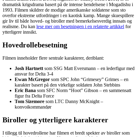
dramatisk krigsdrama basert på de intense hendelsene i Mogadishu i
1993. Filmen skildrer de modige amerikanske soldatene som sto
overfor ekstreme utfordringer i en kaotisk kamp. Mange skuespillere
gir liv til både hoved- og biroller med bemerkelsesverdig innsats og
realisme. Du kan
lese mer om besetningen i en relaterte artikkel
for
ytterligere innsikt.
Hovedrollebesetning
Filmen inneholder flere sentrale karakterer, deriblant:
Josh Hartnett
som SSG Matt Eversmann – en lederfigur med
ansvar for Delta 3-4
Ewan McGregor
som SPC John “Grimesey” Grimes – en
karakter basert på den virkelige soldaten John Stebbins
Eric Bana
som SFC Norm “Hoot” Gibson – en sammensatt
figur fra Delta Force
Tom Sizemore
som LTC Danny McKnight –
konvoikommandør
Biroller og ytterligere karakterer
I tillegg til hovedrollene har filmen et bredt spekter av biroller som