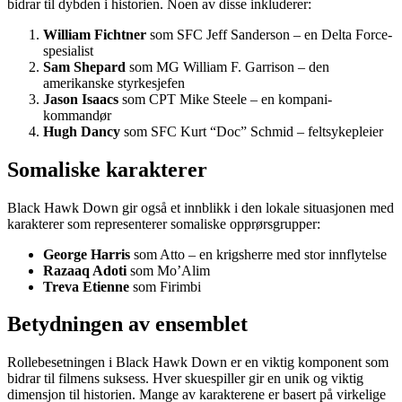
bidrar til dybden i historien. Noen av disse inkluderer:
William Fichtner
som SFC Jeff Sanderson – en Delta Force-
spesialist
Sam Shepard
som MG William F. Garrison – den
amerikanske styrkesjefen
Jason Isaacs
som CPT Mike Steele – en kompani-
kommandør
Hugh Dancy
som SFC Kurt “Doc” Schmid – feltsykepleier
Somaliske karakterer
Black Hawk Down gir også et innblikk i den lokale situasjonen med
karakterer som representerer somaliske opprørsgrupper:
George Harris
som Atto – en krigsherre med stor innflytelse
Razaaq Adoti
som Mo’Alim
Treva Etienne
som Firimbi
Betydningen av ensemblet
Rollebesetningen i Black Hawk Down er en viktig komponent som
bidrar til filmens suksess. Hver skuespiller gir en unik og viktig
dimensjon til historien. Mange av karakterene er basert på virkelige