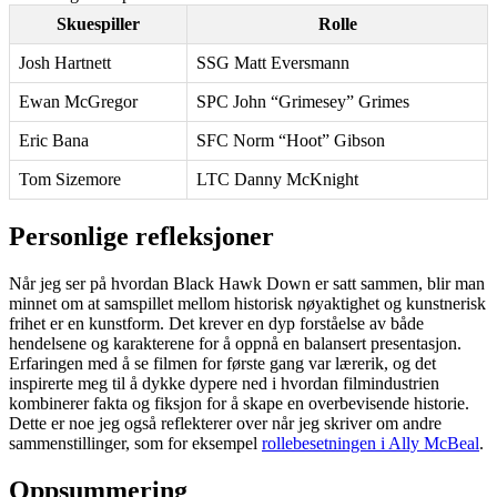
Skuespiller
Rolle
Josh Hartnett
SSG Matt Eversmann
Ewan McGregor
SPC John “Grimesey” Grimes
Eric Bana
SFC Norm “Hoot” Gibson
Tom Sizemore
LTC Danny McKnight
Personlige refleksjoner
Når jeg ser på hvordan Black Hawk Down er satt sammen, blir man
minnet om at samspillet mellom historisk nøyaktighet og kunstnerisk
frihet er en kunstform. Det krever en dyp forståelse av både
hendelsene og karakterene for å oppnå en balansert presentasjon.
Erfaringen med å se filmen for første gang var lærerik, og det
inspirerte meg til å dykke dypere ned i hvordan filmindustrien
kombinerer fakta og fiksjon for å skape en overbevisende historie.
Dette er noe jeg også reflekterer over når jeg skriver om andre
sammenstillinger, som for eksempel
rollebesetningen i Ally McBeal
.
Oppsummering