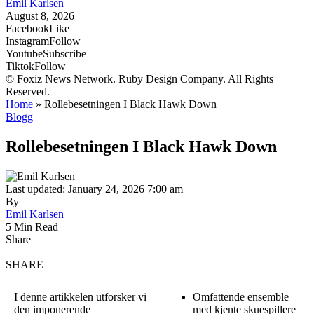
Emil Karlsen
August 8, 2026
Facebook
Like
Instagram
Follow
Youtube
Subscribe
Tiktok
Follow
© Foxiz News Network. Ruby Design Company. All Rights
Reserved.
Home
»
Rollebesetningen I Black Hawk Down
Blogg
Rollebesetningen I Black Hawk Down
Last updated: January 24, 2026 7:00 am
By
Emil Karlsen
5 Min Read
Share
SHARE
I denne artikkelen utforsker vi
Omfattende ensemble
den imponerende
med kjente skuespillere