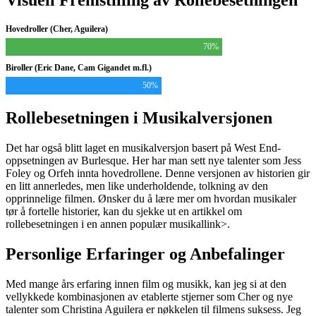
Visuell Fremstilling av Rollebesetningen
Hovedroller (Cher, Aguilera)
70%
Biroller (Eric Dane, Cam Gigandet m.fl.)
50%
Rollebesetningen i Musikalversjonen
Det har også blitt laget en musikalversjon basert på West End-
oppsetningen av Burlesque. Her har man sett nye talenter som Jess
Foley og Orfeh innta hovedrollene. Denne versjonen av historien gir
en litt annerledes, men like underholdende, tolkning av den
opprinnelige filmen. Ønsker du å lære mer om hvordan musikaler
tør å fortelle historier, kan du sjekke ut
en artikkel om
rollebesetningen i en annen populær musikal
link>.
Personlige Erfaringer og Anbefalinger
Med mange års erfaring innen film og musikk, kan jeg si at den
vellykkede kombinasjonen av etablerte stjerner som Cher og nye
talenter som Christina Aguilera er nøkkelen til filmens suksess. Jeg