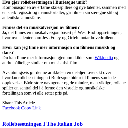
Hva gjør rollebesetningen i Burlesque unik?
Kombinasjonen av erfarne skuespillere og nye talenter, sammen med
en sterk regissør og manusforfatter, gir filmen sin særegne stil og
autentiske atmosfære.
Finnes det en musikalversjon av filmen?
Ja, det finnes en musikalversjon basert på West End-oppsetningen,
hvor nye talenter som Jess Foley og Orfeh inntar hovedrollene.
Hvor kan jeg finne mer informasjon om filmens musikk og
dans?
Du kan finne mer informasjon gjennom kilder som
Wikipedia
og
andre pålitelige studier om musikalsk film.
Avslutningsvis gir denne artikkelen en detaljert oversikt over
hvordan rollebesetningen i Burlesque bidrar til filmens samlede
opplevelse. Både store navngener og de mindre, men viktige, rollene
spiller en sentral del i å forme den visuelle og musikalske
fortellingen som vi alle setter pris på.
Share This Article
Facebook
Copy Link
Rollebesetningen I The Italian Job