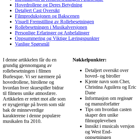
Hovedrollene og Deres Betydning
Detaljert Cast Oversikt
Filmproduksjonen og Bakscenen
Visuell Fremstilling av Rollebesetningen
Rollebesetningen i Musikalversjonen
Personlige Erfaringer og Anbefalinger
Oppsummering og Viktige Læringspunkter
Vanlige Spørsmål
I denne artikkelen får du en
Nøkkelpunkter:
grundig gjennomgang av
Detaljert oversikt over
rollebesetningen i filmen
hoved- og biroller
Burlesque. Vi ser nærmere på
Kjente navn som Cher,
hovedrollene, birollene og
Christina Aguilera og Eric
hvordan hver skuespiller bidrar
Dane
til filmens unike atmosfære.
Informasjon om regissør
Artikkelen er rettet mot alle som
og manusforfatter
er nysgjerrige på hvem som står
Tips om hvordan casten
bak de minneverdige
skaper den unike
karakterene i denne populære
filmopplevelsen
musikalen fra 2010.
Innsikt i musicals versjon
og West End-
oppsetningen