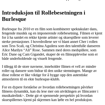
Introduksjon til Rollebesetningen i
Burlesque
Burlesque fra 2010 er en film som kombinerer spektakulær dans,
fengende musikk og en imponerende rollebesetning. Filmen er kjent
for å ha samlet en rekke kjente artister og skuespillere som leverer
sterke prestasjoner. I hovedrollene ser vi blant annet Cher i rollen
som Tess Scali, og Christina Aguilera som den talentfulle danseren
Alice Marilyn “Ali” Rose. Sammen med deres medspillere, som
Eric Dane og Cam Gigandet, skaper de en filmopplevelse som er
både underholdende og visuelt fengende.
I tillegg til de store navnene, inneholder filmen et vell av mindre
roller og dansere som bidrar til den unike stemningen. Mange av
disse rollene er like viktige for å bygge opp den autentiske
atmosfæren til en ekte burlesque-klubb.
For en dypere forståelse av hvordan rollebesetningen påvirker
filmens dynamikk, kan du lese mer om
utviklingen av filmcaster i
musikaler
link>. Dette gir et spennende perspektiv på hvordan
skuespillernes kjemi på skjermen kan løfte en hel produksjon.