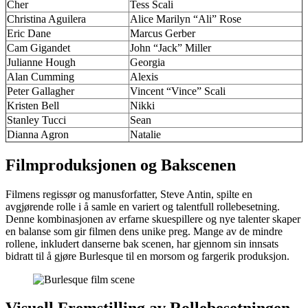
Cher
Tess Scali
Christina Aguilera
Alice Marilyn “Ali” Rose
Eric Dane
Marcus Gerber
Cam Gigandet
John “Jack” Miller
Julianne Hough
Georgia
Alan Cumming
Alexis
Peter Gallagher
Vincent “Vince” Scali
Kristen Bell
Nikki
Stanley Tucci
Sean
Dianna Agron
Natalie
Filmproduksjonen og Bakscenen
Filmens regissør og manusforfatter, Steve Antin, spilte en
avgjørende rolle i å samle en variert og talentfull rollebesetning.
Denne kombinasjonen av erfarne skuespillere og nye talenter skaper
en balanse som gir filmen dens unike preg. Mange av de mindre
rollene, inkludert danserne bak scenen, har gjennom sin innsats
bidratt til å gjøre Burlesque til en morsom og fargerik produksjon.