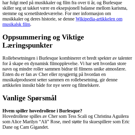
har fulgt med på musikkaler og film fra over ti år, og Burlesque
skiller seg ut takket være en eksepsjonell balanse mellom karisma,
stemme og scenetilstedeværelse. For mer informasjon om
musikkaler og deres historie, se denne
Wikipedia-artikkelen om
musikalsk film
.
Oppsummering og Viktige
Læringspunkter
Rollebesetningen i Burlesque kombinerer et bredt spekter av talenter
for å skape en dynamisk filmopplevelse. Vi har sett hvordan store
navn og mindre roller sammen bidrar til filmens unike atmosfære.
Enten du er fan av Cher eller nysgjerrig på hvordan en
musikalprodusent setter sammen en rollebesetning, gir denne
artikkelen innsikt både for nye seere og filmelskere.
Vanlige Spørsmål
Hvem spiller hovedrollene i Burlesque?
Hovedrollene spilles av Cher som Tess Scali og Christina Aguilera
som Alice Marilyn “Ali” Rose, med støtte fra skuespillere som Eric
Dane og Cam Gigandet.