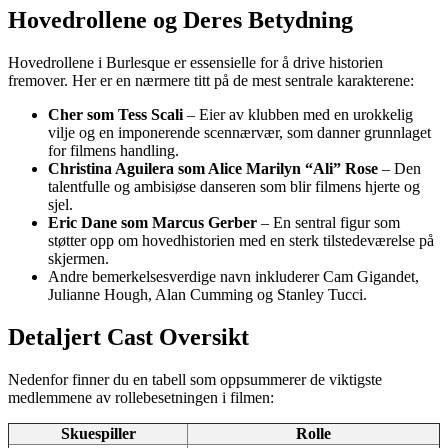
Hovedrollene og Deres Betydning
Hovedrollene i Burlesque er essensielle for å drive historien
fremover. Her er en nærmere titt på de mest sentrale karakterene:
Cher som Tess Scali
– Eier av klubben med en urokkelig
vilje og en imponerende scennærvær, som danner grunnlaget
for filmens handling.
Christina Aguilera som Alice Marilyn “Ali” Rose
– Den
talentfulle og ambisiøse danseren som blir filmens hjerte og
sjel.
Eric Dane som Marcus Gerber
– En sentral figur som
støtter opp om hovedhistorien med en sterk tilstedeværelse på
skjermen.
Andre bemerkelsesverdige navn inkluderer Cam Gigandet,
Julianne Hough, Alan Cumming og Stanley Tucci.
Detaljert Cast Oversikt
Nedenfor finner du en tabell som oppsummerer de viktigste
medlemmene av rollebesetningen i filmen:
Skuespiller
Rolle