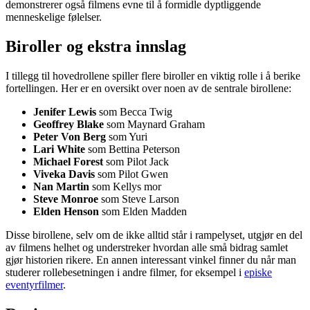
demonstrerer også filmens evne til å formidle dyptliggende
menneskelige følelser.
Biroller og ekstra innslag
I tillegg til hovedrollene spiller flere biroller en viktig rolle i å berike
fortellingen. Her er en oversikt over noen av de sentrale birollene:
Jenifer Lewis
som Becca Twig
Geoffrey Blake
som Maynard Graham
Peter Von Berg
som Yuri
Lari White
som Bettina Peterson
Michael Forest
som Pilot Jack
Viveka Davis
som Pilot Gwen
Nan Martin
som Kellys mor
Steve Monroe
som Steve Larson
Elden Henson
som Elden Madden
Disse birollene, selv om de ikke alltid står i rampelyset, utgjør en del
av filmens helhet og understreker hvordan alle små bidrag samlet
gjør historien rikere. En annen interessant vinkel finner du når man
studerer rollebesetningen i andre filmer, for eksempel i
episke
eventyrfilmer
.