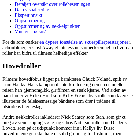
Detaljert oversikt over rollebesetningen
Data visualisering
Ekspertinnsikt
Oppsummering
Oppsummering av nøkkelpunkter
Vanlige spørsmål
For de som ønsker
en dypere forståelse av skuespillerprestasjoner
i
actionfilmer, er Cast Away et interessant studieeksempel på hvordan
roller kan bidra til filmens helhetlige effekter.
Hovedroller
Filmens hovedfokus ligger på karakteren Chuck Noland, spilt av
Tom Hanks. Hans kamp mot naturkreftene og den emosjonelle
reisen han gjennomgikk, gir filmen en sterk kjerne. Ved siden av
ham finner vi Helen Hunt som Kelly Frears, hvis rolle som kjæreste
illustrerer de følelsesmessige båndene som drar i trådene til
historiens hjerneslag.
Andre nøkkelroller inkluderer Nick Searcy som Stan, som gir et
preg av vennskap og støtte, og Chris Noth sin rolle som Dr. Jerry
Lovett, som på et tidspunkt kommer inn i Kellys liv. Disse
hovedrollene gir ikke bare et solid grunnlag for historien, men