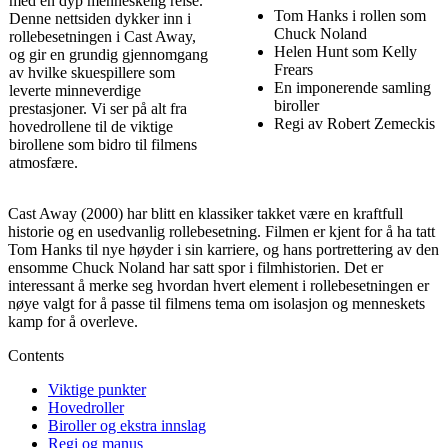
med en dyp menneskelig reise.
Tom Hanks i rollen som
Denne nettsiden dykker inn i
Chuck Noland
rollebesetningen i Cast Away,
Helen Hunt som Kelly
og gir en grundig gjennomgang
Frears
av hvilke skuespillere som
En imponerende samling
leverte minneverdige
biroller
prestasjoner. Vi ser på alt fra
Regi av Robert Zemeckis
hovedrollene til de viktige
birollene som bidro til filmens
atmosfære.
Cast Away (2000) har blitt en klassiker takket være en kraftfull
historie og en usedvanlig rollebesetning. Filmen er kjent for å ha tatt
Tom Hanks til nye høyder i sin karriere, og hans portrettering av den
ensomme Chuck Noland har satt spor i filmhistorien. Det er
interessant å merke seg hvordan hvert element i rollebesetningen er
nøye valgt for å passe til filmens tema om isolasjon og menneskets
kamp for å overleve.
Contents
Viktige punkter
Hovedroller
Biroller og ekstra innslag
Regi og manus