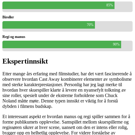
85%
Biroller
70%
Regi og manus
90%
Ekspertinnsikt
Etter mange års erfaring med filmstudier, har det vært fascinerende å
observere hvordan Cast Away kombinerer elementer av symbolisme
med sterke karakterprestasjoner. Personlig har jeg lagt merke til
hvordan hver skuespiller klarte å levere en nyansefylt tolkning av
sine roller, spesielt under de ekstreme forholdene som Chuck
Noland måtte møte. Denne typen innsikt er viktig for å forstå
dybden i filmens budskap.
Et interessant aspekt er hvordan manus og regi spiller sammen for å
forme publikumets opplevelse. Samspillet mellom skuespillerne og
regissøren sikrer at hver scene, uansett om den er intens eller rolig,
bygger opp en helhetlig opplevelse. For videre forståelse av