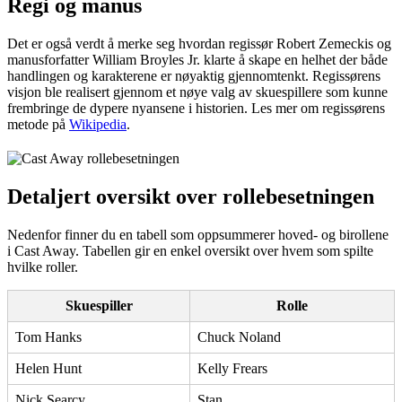
Regi og manus
Det er også verdt å merke seg hvordan regissør Robert Zemeckis og
manusforfatter William Broyles Jr. klarte å skape en helhet der både
handlingen og karakterene er nøyaktig gjennomtenkt. Regissørens
visjon ble realisert gjennom et nøye valg av skuespillere som kunne
frembringe de dypere nyansene i historien. Les mer om regissørens
metode på
Wikipedia
.
Detaljert oversikt over rollebesetningen
Nedenfor finner du en tabell som oppsummerer hoved- og birollene
i Cast Away. Tabellen gir en enkel oversikt over hvem som spilte
hvilke roller.
Skuespiller
Rolle
Tom Hanks
Chuck Noland
Helen Hunt
Kelly Frears
Nick Searcy
Stan