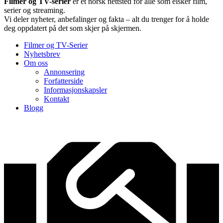
Filmer og TV-serier
er et norsk nettsted for alle som elsker film,
serier og streaming.
Vi deler nyheter, anbefalinger og fakta – alt du trenger for å holde
deg oppdatert på det som skjer på skjermen.
Filmer og TV-Serier
Nyhetsbrev
Om oss
Annonsering
Forfatterside
Informasjonskapsler
Kontakt
Blogg