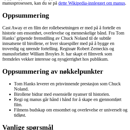
manusprosessen, kan du se på
dette Wikipedia-innlegget om manus
.
Oppsummering
Cast Away er en film der rollebesetningen er med på å fortelle en
historie om ensomhet, overlevelse og menneskelige bånd. Fra Tom
Hanks’ gripende fremstilling av Chuck Noland til de subtile
innsatsene til birollene, er hver skuespiller med på å bygge en
troverdig og rørende fortelling. Regissør Robert Zemeckis og
manusforfatter William Broyles Jr. har skapt et filmverk som
fremdeles vekker interesse og nysgjerrighet hos publikum.
Oppsummering av nøkkelpunkter
Tom Hanks leverer en prisvinnende prestasjon som Chuck
Noland.
Birollene bidrar med essensielle nyanser til historien.
Regi og manus går hånd i hånd for å skape en gjennomført
film.
Filmens budskap om ensomhet og overlevelse er universelt og
tidløst.
Vanlige spørsmål