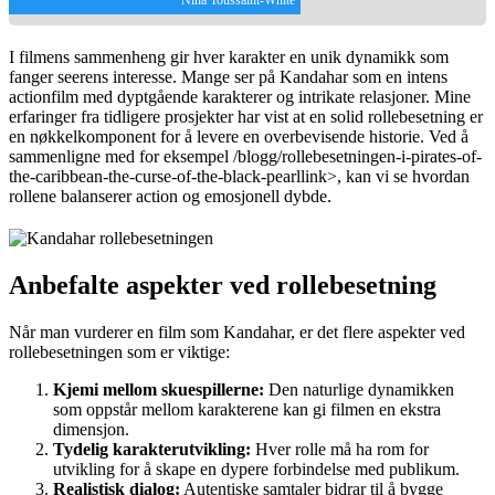
I filmens sammenheng gir hver karakter en unik dynamikk som
fanger seerens interesse. Mange ser på Kandahar som en intens
actionfilm med dyptgående karakterer og intrikate relasjoner. Mine
erfaringer fra tidligere prosjekter har vist at en solid rollebesetning er
en nøkkelkomponent for å levere en overbevisende historie. Ved å
sammenligne med for eksempel
/blogg/rollebesetningen-i-pirates-of-
the-caribbean-the-curse-of-the-black-pearl
link>, kan vi se hvordan
rollene balanserer action og emosjonell dybde.
Anbefalte aspekter ved rollebesetning
Når man vurderer en film som Kandahar, er det flere aspekter ved
rollebesetningen som er viktige:
Kjemi mellom skuespillerne:
Den naturlige dynamikken
som oppstår mellom karakterene kan gi filmen en ekstra
dimensjon.
Tydelig karakterutvikling:
Hver rolle må ha rom for
utvikling for å skape en dypere forbindelse med publikum.
Realistisk dialog:
Autentiske samtaler bidrar til å bygge