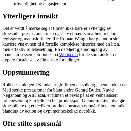
troverdighet og engasjement.
Ytterligere innsikt
Det er verdt å merke seg at filmen ikke bare er avhengig av
skuespillerprestasjoner, men også av et nært samarbeid mellom
regissør og manusforfatter. Ric Roman Waugh har gjennom sin
karriere vist evnen til å fortelle komplekse historier med en liten,
men effektiv rollebesetning. En detaljert gjennomgang av
manusprosessen kan finnes på
Wikipedia
for de som ønsker en
dypere forståelse av filmatiske fortellinger.
Oppsummering
Rollebesetningen I Kandahar gir filmen en solid og spennende base.
Med sterke prestasjoner fra blant andre Gerard Butler, Navid
Negahban og Ali Fazal, er filmen et bevis på at en velbalansert
rollebesetning kan løfte en hel produksjon. Gjennom nøye utvalgte
skuespillere og et dedikert produksjonsteam oppnår filmen en unik
blanding av action og dypt menneskelige øyeblikk.
Ofte stilte spørsmål