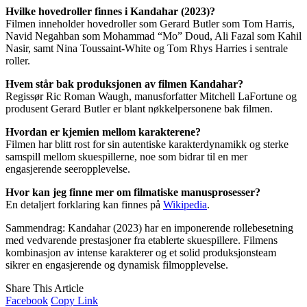
Hvilke hovedroller finnes i Kandahar (2023)?
Filmen inneholder hovedroller som Gerard Butler som Tom Harris,
Navid Negahban som Mohammad “Mo” Doud, Ali Fazal som Kahil
Nasir, samt Nina Toussaint-White og Tom Rhys Harries i sentrale
roller.
Hvem står bak produksjonen av filmen Kandahar?
Regissør Ric Roman Waugh, manusforfatter Mitchell LaFortune og
produsent Gerard Butler er blant nøkkelpersonene bak filmen.
Hvordan er kjemien mellom karakterene?
Filmen har blitt rost for sin autentiske karakterdynamikk og sterke
samspill mellom skuespillerne, noe som bidrar til en mer
engasjerende seeropplevelse.
Hvor kan jeg finne mer om filmatiske manusprosesser?
En detaljert forklaring kan finnes på
Wikipedia
.
Sammendrag: Kandahar (2023) har en imponerende rollebesetning
med vedvarende prestasjoner fra etablerte skuespillere. Filmens
kombinasjon av intense karakterer og et solid produksjonsteam
sikrer en engasjerende og dynamisk filmopplevelse.
Share This Article
Facebook
Copy Link