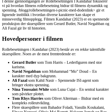
I denne gjennomgangen av Rollebesetningen I Kandahar fokuserer
vi på hvordan filmens rollebesetning bidrar til filmens dynamikk og
spenning.
/blogg/rollebesetningen-i-picnic-med-doden
link> gir et
lignende innblikk i hvordan diverse karakterer kan skape et
minneverdig filmopplegg. Filmen Kandahar (2023) er en spennende
produksjon der skuespillere som Gerard Butler, Navid Negahban og
Ali Fazal gir liv til historien.
Hovedpersoner i filmen
Rollebesetningen i Kandahar (2023) består av en rekke talentfulle
skuespillere. Noen av de mest fremtredende er:
Gerard Butler
som Tom Harris – Lederfiguren med stor
karisma.
Navid Negahban
som Mohammad “Mo” Doud – En
karakter med dyp bakgrunn.
Ali Fazal
som Kahil Nasir – Spennende ISI-agent som
bringer ekstra spenning.
Nina Toussaint-White
som Luna Cujai – En sentral karakter
som påvirker plottet.
Tom Rhys Harries
som Oliver Alterman – Bidrar med en
kompleks rolleutvikling.
Flere skuespillere som Bahador Foladi, Vassilis Koukalani,
Elnaaz Norouzi, Olivia-Mai Barrett, Hakeem Jomah og Ray