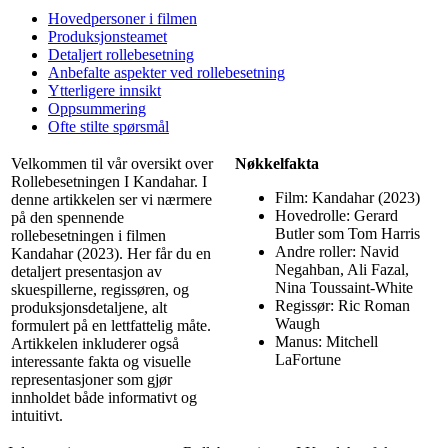
Hovedpersoner i filmen
Produksjonsteamet
Detaljert rollebesetning
Anbefalte aspekter ved rollebesetning
Ytterligere innsikt
Oppsummering
Ofte stilte spørsmål
Velkommen til vår oversikt over
Nøkkelfakta
Rollebesetningen I Kandahar. I
Film: Kandahar (2023)
denne artikkelen ser vi nærmere
Hovedrolle: Gerard
på den spennende
Butler som Tom Harris
rollebesetningen i filmen
Andre roller: Navid
Kandahar (2023). Her får du en
Negahban, Ali Fazal,
detaljert presentasjon av
Nina Toussaint-White
skuespillerne, regissøren, og
Regissør: Ric Roman
produksjonsdetaljene, alt
Waugh
formulert på en lettfattelig måte.
Manus: Mitchell
Artikkelen inkluderer også
LaFortune
interessante fakta og visuelle
representasjoner som gjør
innholdet både informativt og
intuitivt.