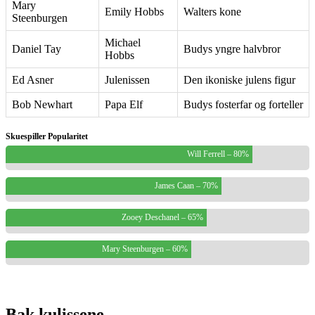
Mary
Emily Hobbs
Walters kone
Steenburgen
Michael
Daniel Tay
Budys yngre halvbror
Hobbs
Ed Asner
Julenissen
Den ikoniske julens figur
Bob Newhart
Papa Elf
Budys fosterfar og forteller
Skuespiller Popularitet
Will Ferrell – 80%
James Caan – 70%
Zooey Deschanel – 65%
Mary Steenburgen – 60%
Bak kulissene