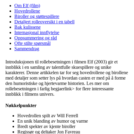
Om Elf (film)
Hovedrollene
Biroller og støttespillere
Detaljert rolleoversikt i en tabell
Bak kulissene
Internasjonal innflytelse
Oppsummering og råd
Ofte stilte spørsmål
Sammendrag
Introduksjonen til rollebesetningen i filmen Elf (2003) gir et
innblikk i en samling av talentfulle skuespillere og unike
karakterer. Denne artikkelen tar for seg hovedrollene og birollene
med detaljer som setter lys på hvordan casten er med på å forme
den humoristiske og hjertevarme historien. Les mer om
rollebesetningen i farlig begjaer
link> for flere interessante
innblikk i filmens univers.
Nøkkelpunkter
Hovedrollen spilt av Will Ferrell
En unik blanding av humor og varme
Bredt spekter av kjente biroller
Regissør og deltaker Jon Favreau