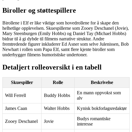
Biroller og støttespillere
Birollene i Elf er like viktige som hovedrollene for å skape den
helhetlige opplevelsen. Skuespillerne som Zooey Deschanel (Jovie),
Mary Steenburgen (Emily Hobbs) og Daniel Tay (Michael Hobbs)
bidrar til å gi dybde til filmens narrative struktur. Andre
fremtredende figurer inkluderer Ed Asner som selve Julenissen, Bob
Newhart i rollen som Papa Elf, samt flere kjente biroller som
underbygger filmens humoristiske undertoner.
Detaljert rolleoversikt i en tabell
Skuespiller
Rolle
Beskrivelse
En mann oppvokst som
Will Ferrell
Buddy Hobbs
alv
James Caan
Walter Hobbs
Kynisk bokforlagsredaktør
Budys romantiske
Zooey Deschanel
Jovie
interesse