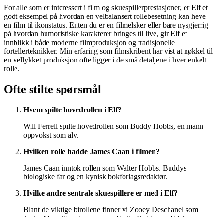
For alle som er interessert i film og skuespillerprestasjoner, er Elf et
godt eksempel på hvordan en velbalansert rollebesetning kan heve
en film til ikonstatus. Enten du er en filmelsker eller bare nysgjerrig
på hvordan humoristiske karakterer bringes til live, gir Elf et
innblikk i både moderne filmproduksjon og tradisjonelle
fortellerteknikker. Min erfaring som filmskribent har vist at nøkkel til
en vellykket produksjon ofte ligger i de små detaljene i hver enkelt
rolle.
Ofte stilte spørsmål
Hvem spilte hovedrollen i Elf?
Will Ferrell spilte hovedrollen som Buddy Hobbs, en mann
oppvokst som alv.
Hvilken rolle hadde James Caan i filmen?
James Caan inntok rollen som Walter Hobbs, Buddys
biologiske far og en kynisk bokforlagsredaktør.
Hvilke andre sentrale skuespillere er med i Elf?
Blant de viktige birollene finner vi Zooey Deschanel som