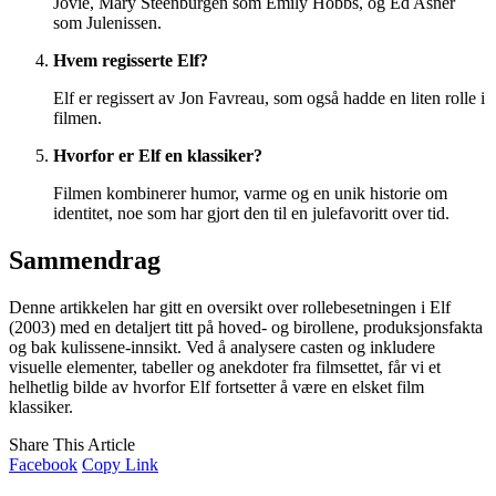
Jovie, Mary Steenburgen som Emily Hobbs, og Ed Asner
som Julenissen.
Hvem regisserte Elf?
Elf er regissert av Jon Favreau, som også hadde en liten rolle i
filmen.
Hvorfor er Elf en klassiker?
Filmen kombinerer humor, varme og en unik historie om
identitet, noe som har gjort den til en julefavoritt over tid.
Sammendrag
Denne artikkelen har gitt en oversikt over rollebesetningen i Elf
(2003) med en detaljert titt på hoved- og birollene, produksjonsfakta
og bak kulissene-innsikt. Ved å analysere casten og inkludere
visuelle elementer, tabeller og anekdoter fra filmsettet, får vi et
helhetlig bilde av hvorfor Elf fortsetter å være en elsket film
klassiker.
Share This Article
Facebook
Copy Link