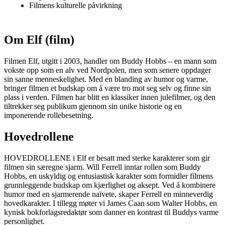
Filmens kulturelle påvirkning
Om Elf (film)
Filmen Elf, utgitt i 2003, handler om Buddy Hobbs – en mann som
vokste opp som en alv ved Nordpolen, men som senere oppdager
sin sanne menneskelighet. Med en blanding av humor og varme,
bringer filmen et budskap om å være tro mot seg selv og finne sin
plass i verden. Filmen har blitt en klassiker innen julefilmer, og den
tiltrekker seg publikum gjennom sin unike historie og en
imponerende rollebesetning.
Hovedrollene
HOVEDROLLENE i Elf er besatt med sterke karakterer som gir
filmen sin særegne sjarm. Will Ferrell inntar rollen som Buddy
Hobbs, en uskyldig og entusiastisk karakter som formidler filmens
grunnleggende budskap om kjærlighet og aksept. Ved å kombinere
humor med en sjarmerende naïvete, skaper Ferrell en minneverdig
hovedkarakter. I tillegg møter vi James Caan som Walter Hobbs, en
kynisk bokforlagsredaktør som danner en kontrast til Buddys varme
personlighet.