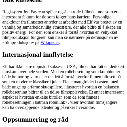
Regissøren Jon Favreau spiller også en rolle i filmen, noe som er et
interessant faktum for de som følger hans karriere. Personlige
anekdoter fra filmsettet antyder at arbeidet med Elf var preget av en
vennlig og samarbeidsvillig atmosfære, der alle bidro til å skape en
positiv energi. For den som ønsker å forstå hvordan en vellykket
filmproduksjon fungerer, kan man se nærmere på definisjonen av
«filmproduksjon» på
Wikipedia
.
Internasjonal innflytelse
Elf har ikke bare oppnådd suksess i USA; filmen har fått en dedikert
fanskare over hele verden. Med en rollebesetning som kombinerer
både humor og varme, er det lett å forstå hvorfor filmen blir sett på
som en moderne klassiker i julen. Dette mangfoldet i casten, med
både unge og erfarne skuespillere, illustrerer hvordan en balansert
rollebesetning bidrar til en tidløs filmopplevelse. Et annet interessant
aspekt er hvordan enkelte biroller, som de som finnes i
rollebesetningen i batman robin
link>, viser hvordan filmsjangere
kan ha overlappende talenter og påvirker hverandre.
Oppsummering og råd