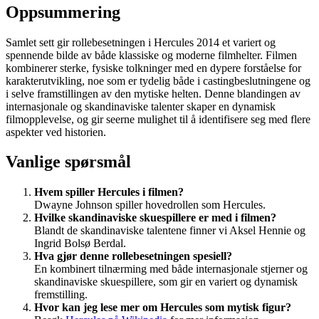
Oppsummering
Samlet sett gir rollebesetningen i Hercules 2014 et variert og
spennende bilde av både klassiske og moderne filmhelter. Filmen
kombinerer sterke, fysiske tolkninger med en dypere forståelse for
karakterutvikling, noe som er tydelig både i castingbeslutningene og
i selve framstillingen av den mytiske helten. Denne blandingen av
internasjonale og skandinaviske talenter skaper en dynamisk
filmopplevelse, og gir seerne mulighet til å identifisere seg med flere
aspekter ved historien.
Vanlige spørsmål
Hvem spiller Hercules i filmen?
Dwayne Johnson spiller hovedrollen som Hercules.
Hvilke skandinaviske skuespillere er med i filmen?
Blandt de skandinaviske talentene finner vi Aksel Hennie og
Ingrid Bolsø Berdal.
Hva gjør denne rollebesetningen spesiell?
En kombinert tilnærming med både internasjonale stjerner og
skandinaviske skuespillere, som gir en variert og dynamisk
fremstilling.
Hvor kan jeg lese mer om Hercules som mytisk figur?