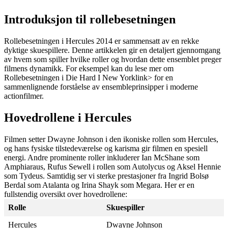
Introduksjon til rollebesetningen
Rollebesetningen i Hercules 2014 er sammensatt av en rekke
dyktige skuespillere. Denne artikkelen gir en detaljert gjennomgang
av hvem som spiller hvilke roller og hvordan dette ensemblet preger
filmens dynamikk. For eksempel kan du lese mer om
Rollebesetningen i Die Hard I New York
link> for en
sammenlignende forståelse av ensembleprinsipper i moderne
actionfilmer.
Hovedrollene i Hercules
Filmen setter Dwayne Johnson i den ikoniske rollen som Hercules,
og hans fysiske tilstedeværelse og karisma gir filmen en spesiell
energi. Andre prominente roller inkluderer Ian McShane som
Amphiaraus, Rufus Sewell i rollen som Autolycus og Aksel Hennie
som Tydeus. Samtidig ser vi sterke prestasjoner fra Ingrid Bolsø
Berdal som Atalanta og Irina Shayk som Megara. Her er en
fullstendig oversikt over hovedrollene:
Rolle
Skuespiller
Hercules
Dwayne Johnson