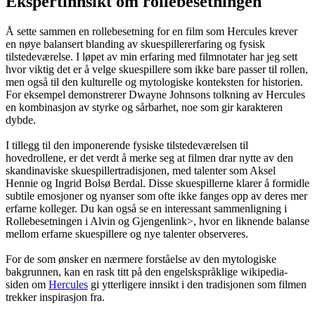
Ekspertinnsikt om rollebesetningen
Å sette sammen en rollebesetning for en film som Hercules krever
en nøye balansert blanding av skuespillererfaring og fysisk
tilstedeværelse. I løpet av min erfaring med filmnotater har jeg sett
hvor viktig det er å velge skuespillere som ikke bare passer til rollen,
men også til den kulturelle og mytologiske konteksten for historien.
For eksempel demonstrerer Dwayne Johnsons tolkning av Hercules
en kombinasjon av styrke og sårbarhet, noe som gir karakteren
dybde.
I tillegg til den imponerende fysiske tilstedeværelsen til
hovedrollene, er det verdt å merke seg at filmen drar nytte av den
skandinaviske skuespillertradisjonen, med talenter som Aksel
Hennie og Ingrid Bolsø Berdal. Disse skuespillerne klarer å formidle
subtile emosjoner og nyanser som ofte ikke fanges opp av deres mer
erfarne kolleger. Du kan også se en interessant sammenligning i
Rollebesetningen i Alvin og Gjengen
link>, hvor en liknende balanse
mellom erfarne skuespillere og nye talenter observeres.
For de som ønsker en nærmere forståelse av den mytologiske
bakgrunnen, kan en rask titt på den engelskspråklige wikipedia-
siden om
Hercules
gi ytterligere innsikt i den tradisjonen som filmen
trekker inspirasjon fra.