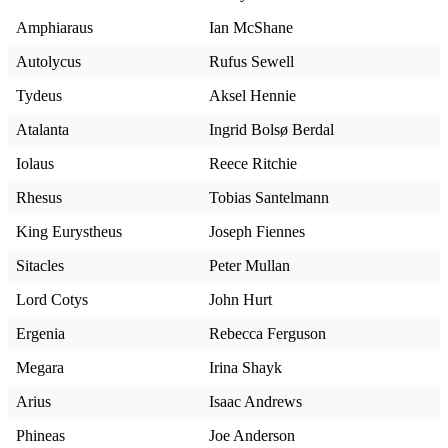
Amphiaraus
Ian McShane
Autolycus
Rufus Sewell
Tydeus
Aksel Hennie
Atalanta
Ingrid Bolsø Berdal
Iolaus
Reece Ritchie
Rhesus
Tobias Santelmann
King Eurystheus
Joseph Fiennes
Sitacles
Peter Mullan
Lord Cotys
John Hurt
Ergenia
Rebecca Ferguson
Megara
Irina Shayk
Arius
Isaac Andrews
Phineas
Joe Anderson