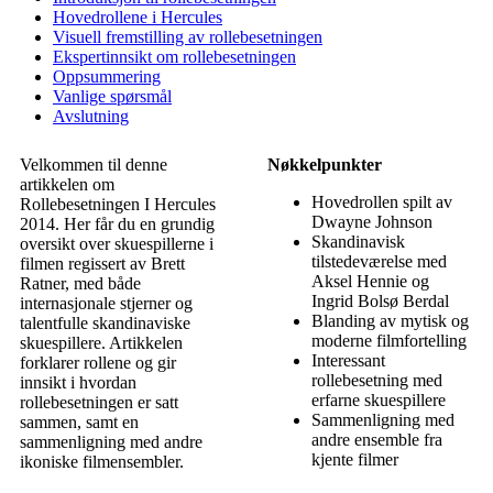
Hovedrollene i Hercules
Visuell fremstilling av rollebesetningen
Ekspertinnsikt om rollebesetningen
Oppsummering
Vanlige spørsmål
Avslutning
Velkommen til denne
Nøkkelpunkter
artikkelen om
Hovedrollen spilt av
Rollebesetningen I Hercules
Dwayne Johnson
2014. Her får du en grundig
Skandinavisk
oversikt over skuespillerne i
tilstedeværelse med
filmen regissert av Brett
Aksel Hennie og
Ratner, med både
Ingrid Bolsø Berdal
internasjonale stjerner og
Blanding av mytisk og
talentfulle skandinaviske
moderne filmfortelling
skuespillere. Artikkelen
Interessant
forklarer rollene og gir
rollebesetning med
innsikt i hvordan
erfarne skuespillere
rollebesetningen er satt
Sammenligning med
sammen, samt en
andre ensemble fra
sammenligning med andre
kjente filmer
ikoniske filmensembler.