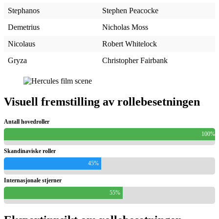
Stephanos
Stephen Peacocke
Demetrius
Nicholas Moss
Nicolaus
Robert Whitelock
Gryza
Christopher Fairbank
Visuell fremstilling av rollebesetningen
Antall hovedroller
100%
Skandinaviske roller
45%
Internasjonale stjerner
55%