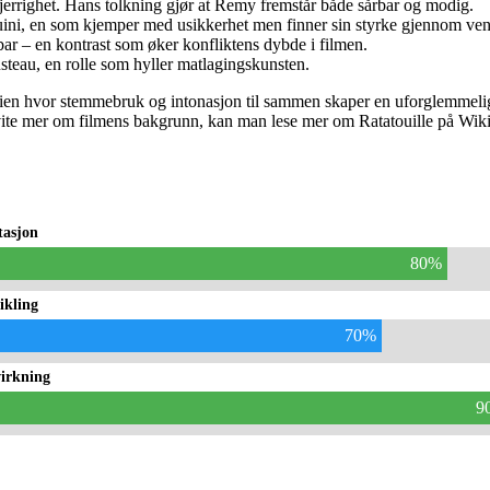
rrighet. Hans tolkning gjør at Remy fremstår både sårbar og modig.
guini, en som kjemper med usikkerhet men finner sin styrke gjennom ve
ar – en kontrast som øker konfliktens dybde i filmen.
usteau, en rolle som hyller matlagingskunsten.
torien hvor stemmebruk og intonasjon til sammen skaper en uforglemmeli
ite mer om filmens bakgrunn, kan man lese mer om Ratatouille på Wikipe
tasjon
80%
ikling
70%
virkning
9