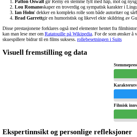
Patton Oswalt
gir Remy en stemme fylt med håp, mot og nysgje
Lou Romano
skaper en troverdig og sympatisk karakter i Lin
Ian Holm
' dekker en kompleks rolle som både autoritær og sårb
Brad Garrett
gir en humoristisk og likevel ekte skildring av G
Disse prestasjonene forklares også med elementer hentet fra filmhis
kan man lese mer om
Ratatouille på Wikipedia
. For de som ønsker å v
skuespillere bidrar til en films suksess.
rollebesetningen i Suits
Visuell fremstilling og data
Stemmepres
Karakterutv
Filmisk inn
Ekspertinnsikt og personlige refleksjoner