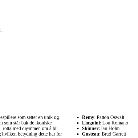
d.
espillere som setter en unik og
Remy
: Patton Oswalt
em som står bak de ikoniske
Linguini
: Lou Romano
 – rotta med drømmen om å bli
Skinner
: Ian Holm
g hvilken betydning dette har for
Gusteau
: Brad Garrett