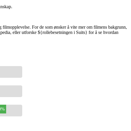
nnskap.
g filmopplevelse. For de som ønsker å vite mer om filmens bakgrunn,
dia, eller utforske ${rollebesetningen i Suits} for å se hvordan
0%