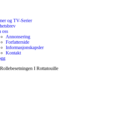
mer og TV-Serier
hetsbrev
 oss
Annonsering
Forfatterside
Informasjonskapsler
Kontakt
ogg
Rollebesetningen I Rottatouille