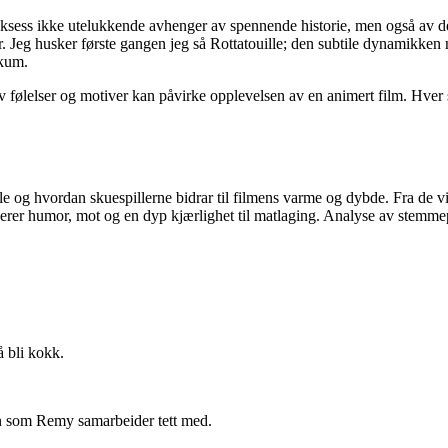
suksess ikke utelukkende avhenger av spennende historie, men også av den 
r. Jeg husker første gangen jeg så Rottatouille; den subtile dynamikken
ikum.
v følelser og motiver kan påvirke opplevelsen av en animert film. Hver 
ille og hvordan skuespillerne bidrar til filmens varme og dybde. Fra de
rer humor, mot og en dyp kjærlighet til matlaging. Analyse av stemmep
 bli kokk.
 som Remy samarbeider tett med.