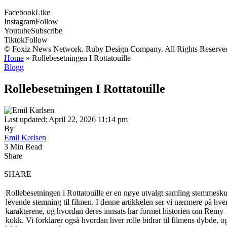
Facebook
Like
Instagram
Follow
Youtube
Subscribe
Tiktok
Follow
© Foxiz News Network. Ruby Design Company. All Rights Reserve
Home
»
Rollebesetningen I Rottatouille
Blogg
Rollebesetningen I Rottatouille
Last updated: April 22, 2026 11:14 pm
By
Emil Karlsen
3 Min Read
Share
SHARE
Rollebesetningen i Rottatouille er en nøye utvalgt samling stemmesku
levende stemning til filmen. I denne artikkelen ser vi nærmere på hv
karakterene, og hvordan deres innsats har formet historien om Remy
kokk. Vi forklarer også hvordan hver rolle bidrar til filmens dybde, o