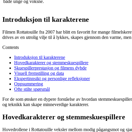
både unge og voksne.
Introduksjon til karakterene
Filmen Rottatouille fra 2007 har blitt en favoritt for mange filmelske
drives av en utrolig vilje til å lykkes, skapes gjennom den varme, men
Contents
Introduksjon til karakterene
Hovedkarakterer og stemmeskuespillere
Skuespillerprestasjon og filmens dybde
Visuell fremstilling og data
Ekspertinnsikt og personlige refleksjoner
Oppsummering
Ofte stilte spørsmål
For de som ønsker en dypere forståelse av hvordan stemmeskuespillere 
og teknikk kan skape minneverdige karakterer.
Hovedkarakterer og stemmeskuespillere
Hovedrollene i Rottatouille veksler mellom modig pågangsmot og sjarm