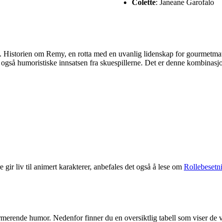
Colette
: Janeane Garofalo
re. Historien om Remy, en rotta med en uvanlig lidenskap for gourmetmat,
 også humoristiske innsatsen fra skuespillerne. Det er denne kombinasjon
gir liv til animert karakterer, anbefales det også å lese om
Rollebesetn
erende humor. Nedenfor finner du en oversiktlig tabell som viser de v